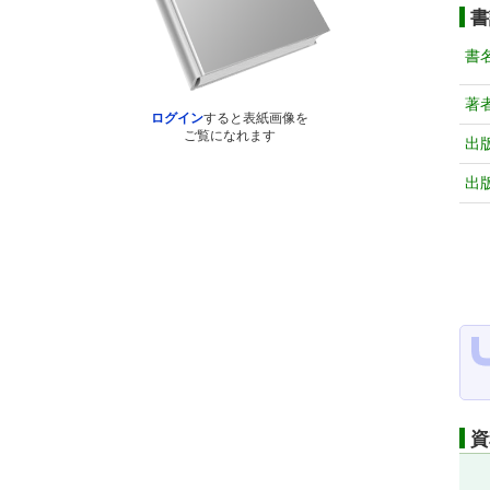
書
書
著
ログイン
すると表紙画像を
ご覧になれます
出
出
資