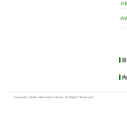
分
内
目
内
Copyright Osaka Municipal Library. All Rights Reserved.