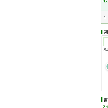
No.
1
関
丸
書
タ