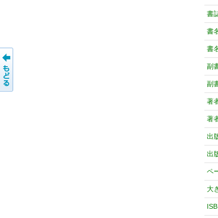
書
書
書
副
副
著
著
出
出
ペ
大
IS