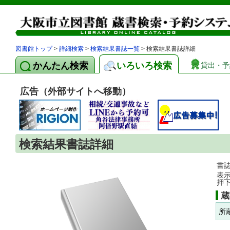
図書館トップ
>
詳細検索
>
検索結果書誌一覧
> 検索結果書誌詳細
かんたん検索
いろいろ検索
貸出・予
広告（外部サイトへ移動）
検索結果書誌詳細
書
表
押
蔵
所