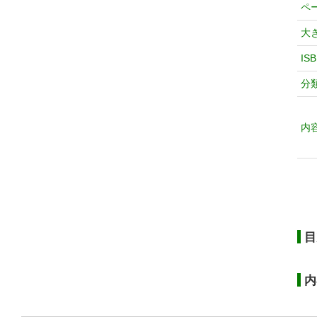
ペ
大
IS
分
内
目
内