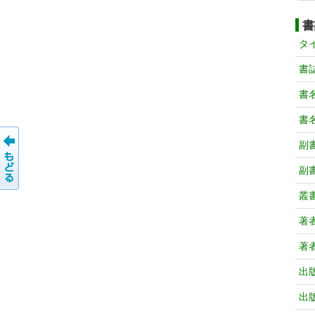
書
タ
書
書
書
副
副
叢
著
著
出
出