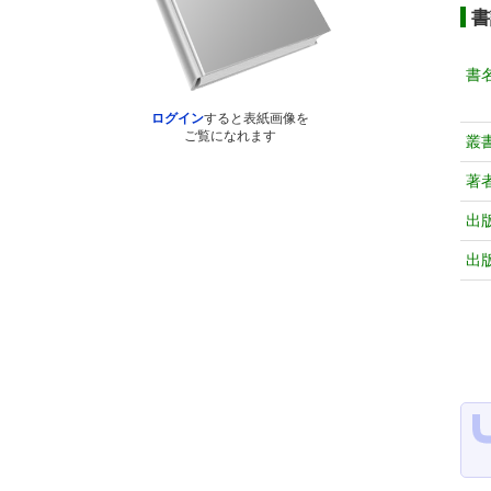
書
書
ログイン
すると表紙画像を
ご覧になれます
叢
著
出
出