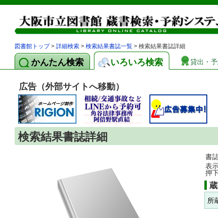
図書館トップ
>
詳細検索
>
検索結果書誌一覧
> 検索結果書誌詳細
かんたん検索
いろいろ検索
貸出・予
広告（外部サイトへ移動）
検索結果書誌詳細
書
表
押
蔵
所