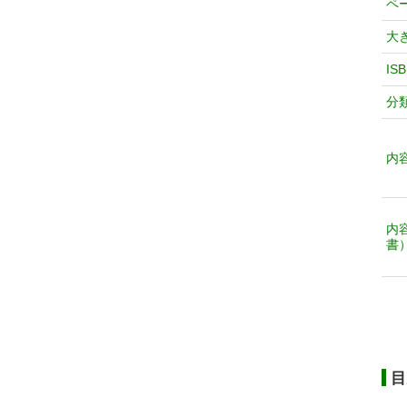
ペ
大
IS
分
内
内
書
目