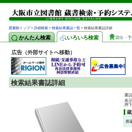
図書館トップ
>
詳細検索
>
検索結果書誌一覧
> 検索結果書誌詳細
かんたん検索
いろいろ検索
貸出・予
広告（外部サイトへ移動）
検索結果書誌詳細
書
表
押
蔵
所