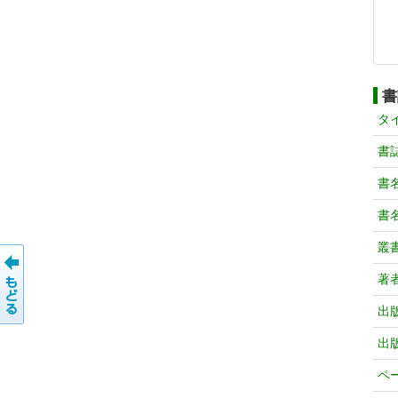
書
タ
書
書
書
叢
著
出
出
ペ