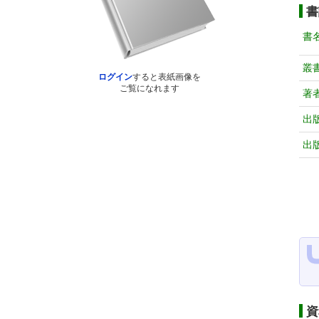
書
書
叢
ログイン
すると表紙画像を
ご覧になれます
著
出
出
資