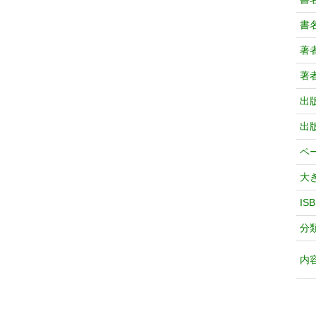
書
著
著
出
出
ペ
大
IS
分
内