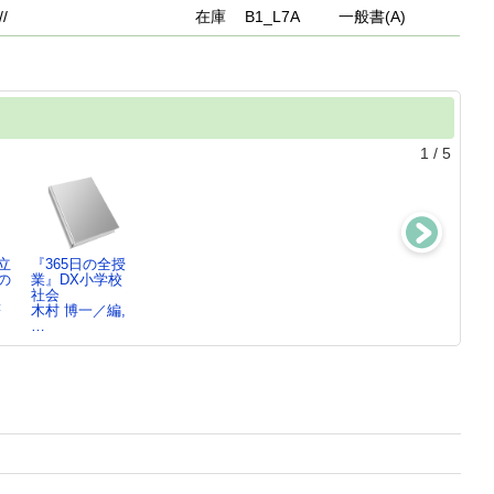
//
在庫
B1_L7A
一般書(A)
1
/
5
立
『365日の全授
三輪山の神と古
社会科重要用語
オンラインシフ
の
業』DX小学校
代ヤマト ：
事典
トの教科
社会
神々の…
棚橋 健治／編
書 ： これ…
著
木村 博一／編,
木村 博昭／著
著…
木村 博史／著
…