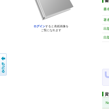
書
書
著
ログイン
すると表紙画像を
出
ご覧になれます
出
資
N