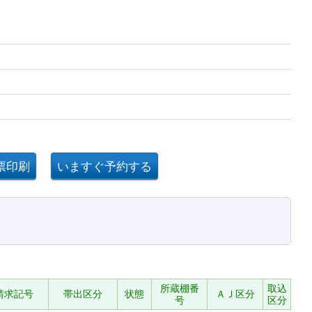
記
所蔵棚番
取込
請求記号
帯出区分
状態
ＡＪ区分
号
区分