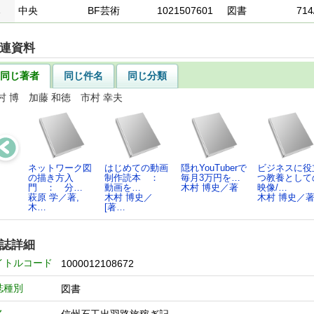
1
中央
BF芸術
1021507601
図書
714
連資料
同じ著者
同じ件名
同じ分類
村 博 加藤 和徳 市村 幸夫
ネットワーク図
はじめての動画
隠れYouTuberで
ビジネスに役
の描き方入
制作読本 ：
毎月3万円を…
つ教養として
門 ： 分…
動画を…
木村 博史／著
映像/…
萩原 学／著,
木村 博史／
木村 博史／
木…
[著…
誌詳細
イトルコード
1000012108672
誌種別
図書
名