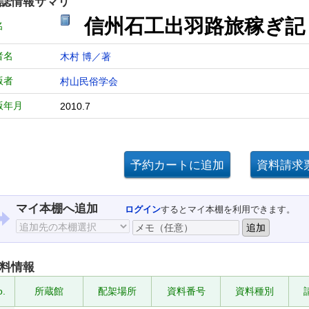
誌情報サマリ
信州石工出羽路旅稼ぎ
名
者名
木村 博／著
版者
村山民俗学会
版年月
2010.7
マイ本棚へ追加
ログイン
するとマイ本棚を利用できます。
料情報
o.
所蔵館
配架場所
資料番号
資料種別