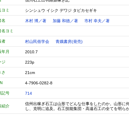
信州石工出羽路旅稼ぎ記
名ヨミ
シンシュウ イシク デワジ タビカセギキ
者名
木村 博／著
加藤 和徳／著
市村 幸夫／著
者名ヨミ
版者
村山民俗学会
青娥書房(発売)
版年月
2010.7
ージ
223p
きさ
21cm
BN
4-7906-0282-8
類記号
714
信州出稼ぎ石工は山形でどんな仕事をしたのか。山形に
容紹介
し、克明に追及。石工技能集団・高遠石工の全てを明ら