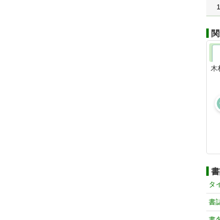
関
木
書
タ
書
書