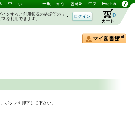
大
中
小
一般
かな
한국어
中文
English
0
グインすると利用状況の確認等のサ
ビスを利用できます。
カート
マイ図書館
る」ボタンを押下して下さい。