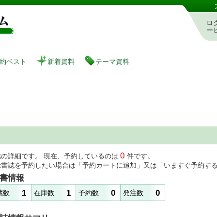
図書館 蔵書検索・予約システム
ロ
ー
約ベスト
新着資料
テーマ資料
0
誌の詳細です。 現在、予約しているのは
件です。
示書誌を予約したい場合は「予約カートに追加」又は「いますぐ予約す
書情報
1
1
0
0
蔵数
在庫数
予約数
発注数