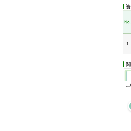
資
No.
1
関
L