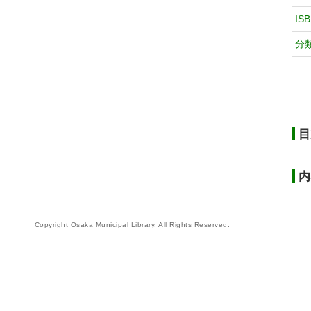
IS
分
目
内
Copyright Osaka Municipal Library. All Rights Reserved.