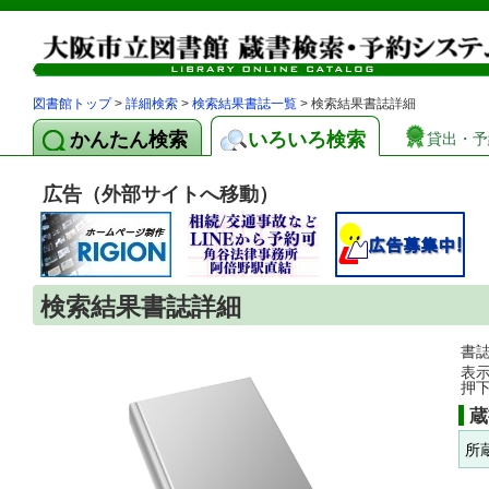
図書館トップ
>
詳細検索
>
検索結果書誌一覧
> 検索結果書誌詳細
かんたん検索
いろいろ検索
貸出・予
広告（外部サイトへ移動）
検索結果書誌詳細
書
表
押
蔵
所