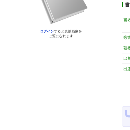
書
書
ログイン
すると表紙画像を
ご覧になれます
叢
著
出
出