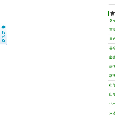
書
タ
書
書
書
叢
著
著
出
出
ペ
大