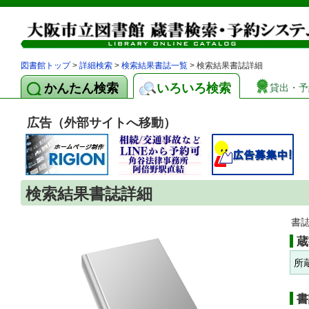
図書館トップ
>
詳細検索
>
検索結果書誌一覧
> 検索結果書誌詳細
かんたん検索
いろいろ検索
貸出・予
広告（外部サイトへ移動）
検索結果書誌詳細
書
蔵
所
書