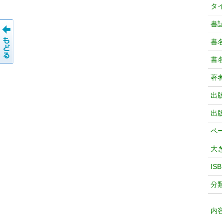
タ
書
書
書
著
出
出
ペ
大
IS
分
内