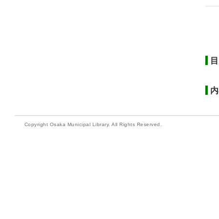
目
内
Copyright Osaka Municipal Library. All Rights Reserved.