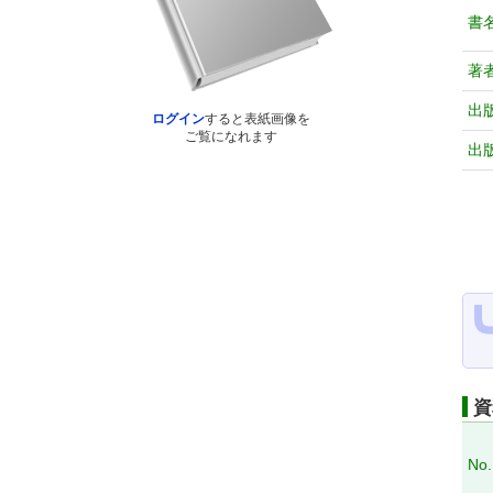
書
著
出
ログイン
すると表紙画像を
ご覧になれます
出
資
No.