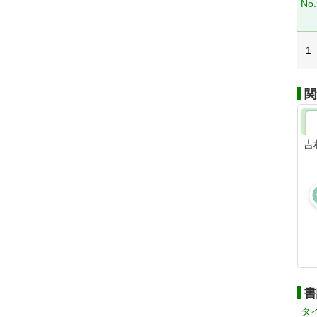
No.
1
関
吉
書
タ