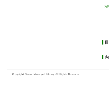
内
目
内
Copyright Osaka Municipal Library. All Rights Reserved.