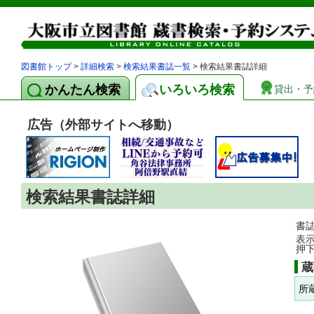
図書館トップ
>
詳細検索
>
検索結果書誌一覧
> 検索結果書誌詳細
かんたん検索
いろいろ検索
貸出・予
広告（外部サイトへ移動）
検索結果書誌詳細
書
表
押
蔵
所