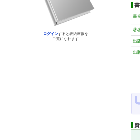
書
書
著
ログイン
すると表紙画像を
ご覧になれます
出
出
資