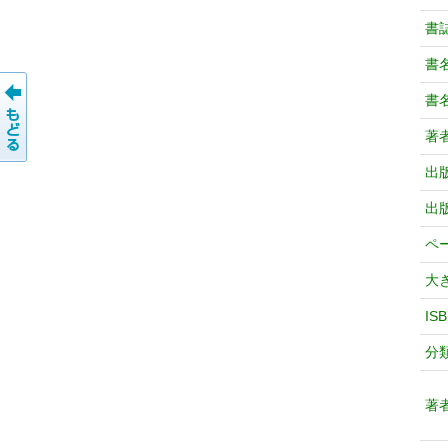
書
書
書
著
出
出
ペ
大
IS
分
著