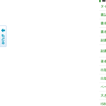
書
タ
書
書
書
副
副
著
出
出
ペ
大
IS