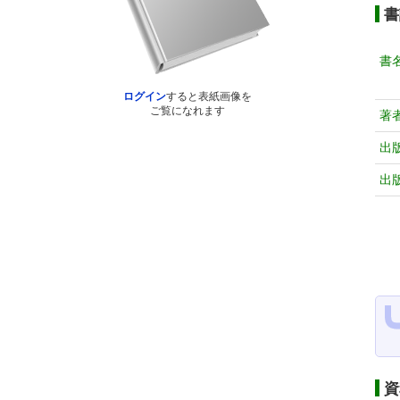
書
書
ログイン
すると表紙画像を
ご覧になれます
著
出
出
資