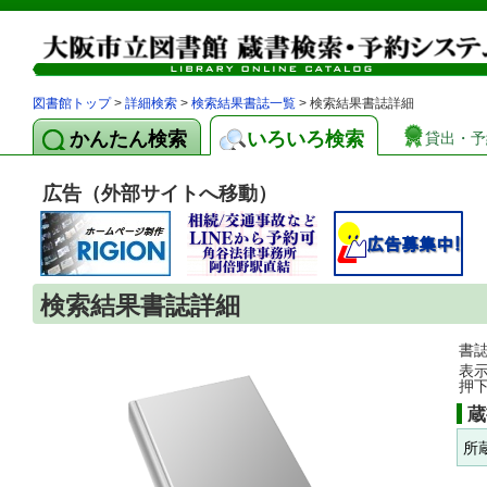
図書館トップ
>
詳細検索
>
検索結果書誌一覧
> 検索結果書誌詳細
かんたん検索
いろいろ検索
貸出・予
広告（外部サイトへ移動）
検索結果書誌詳細
書
表
押
蔵
所