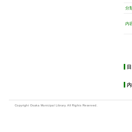
分
内
目
内
Copyright Osaka Municipal Library. All Rights Reserved.