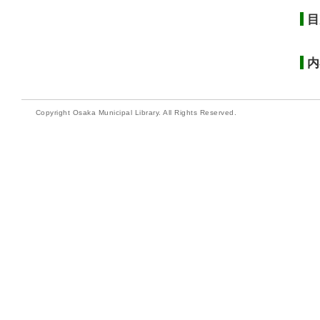
目
内
Copyright Osaka Municipal Library. All Rights Reserved.