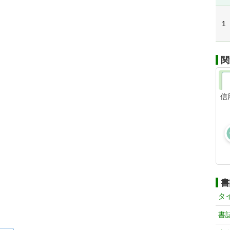
1
関
信
書
タ
書