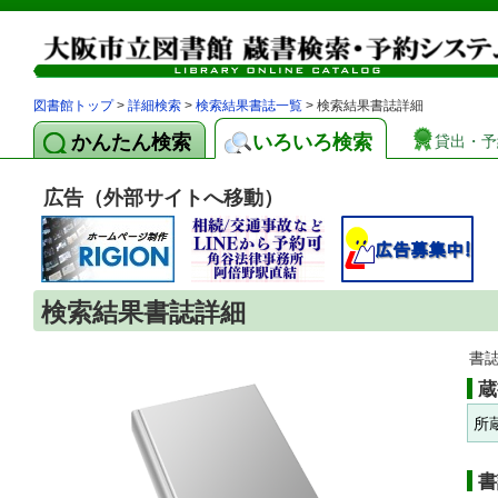
図書館トップ
>
詳細検索
>
検索結果書誌一覧
> 検索結果書誌詳細
かんたん検索
いろいろ検索
貸出・予
広告（外部サイトへ移動）
検索結果書誌詳細
書
蔵
所
書