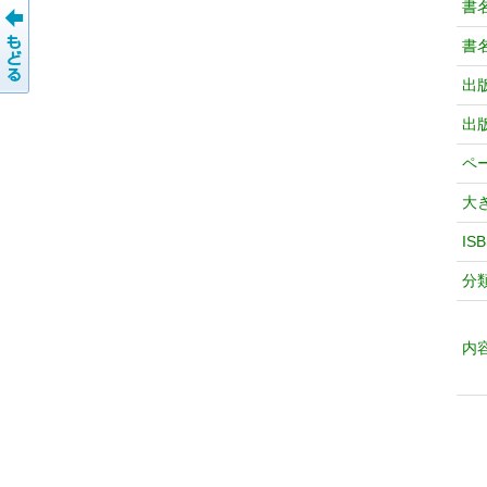
書
書
出
出
ペ
大
IS
分
内