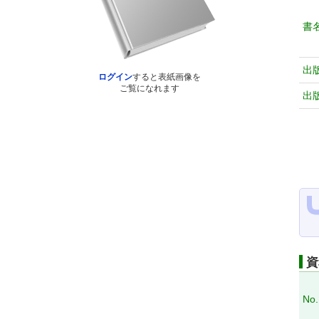
書
出
ログイン
すると表紙画像を
ご覧になれます
出
資
No.