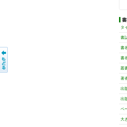
書
タ
書
書
書
叢
著
出
出
ペ
大