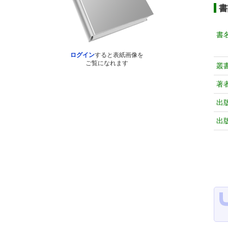
書
書
ログイン
すると表紙画像を
ご覧になれます
叢
著
出
出