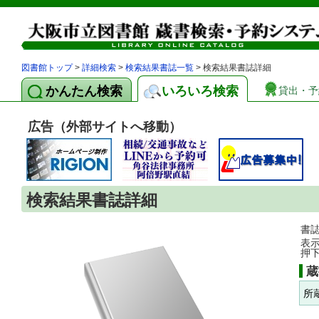
図書館トップ
>
詳細検索
>
検索結果書誌一覧
> 検索結果書誌詳細
かんたん検索
いろいろ検索
貸出・予
広告（外部サイトへ移動）
検索結果書誌詳細
書
表
押
蔵
所