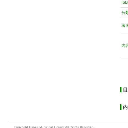
IS
分
著
内
目
内
Copyright Osaka Municipal Library. All Rights Reserved.