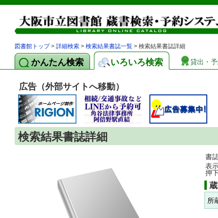
図書館トップ
>
詳細検索
>
検索結果書誌一覧
> 検索結果書誌詳細
かんたん検索
いろいろ検索
貸出・予
広告（外部サイトへ移動）
検索結果書誌詳細
書
表
押
蔵
所