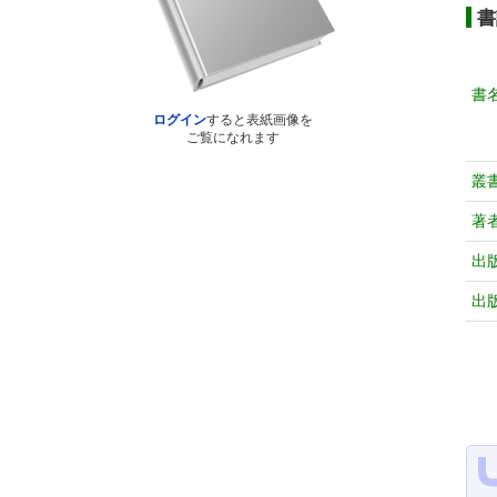
書
書
ログイン
すると表紙画像を
ご覧になれます
叢
著
出
出