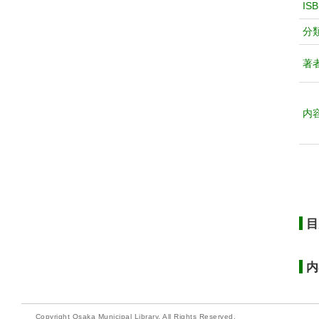
IS
分
著
内
目
内
Copyright Osaka Municipal Library. All Rights Reserved.