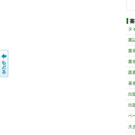
書
タ
書
書
書
叢
著
出
出
ペ
大