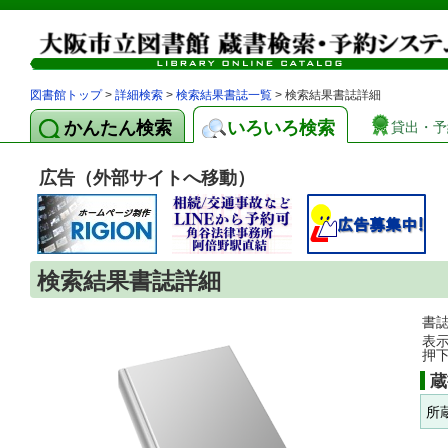
図書館トップ
>
詳細検索
>
検索結果書誌一覧
> 検索結果書誌詳細
かんたん検索
いろいろ検索
貸出・予
広告（外部サイトへ移動）
検索結果書誌詳細
書
表
押
蔵
所