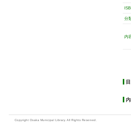
IS
分
内
目
内
Copyright Osaka Municipal Library. All Rights Reserved.