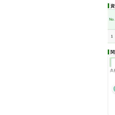
資
No.
1
関
久