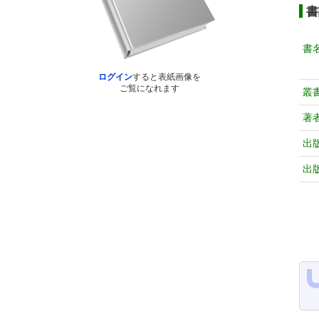
書
書
ログイン
すると表紙画像を
ご覧になれます
叢
著
出
出