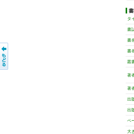
書
タ
書
書
書
叢
著
著
出
出
ペ
大