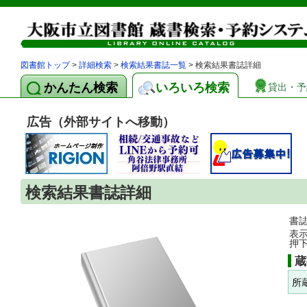
図書館トップ
>
詳細検索
>
検索結果書誌一覧
> 検索結果書誌詳細
かんたん検索
いろいろ検索
貸出・予
広告（外部サイトへ移動）
検索結果書誌詳細
書
表
押
蔵
所