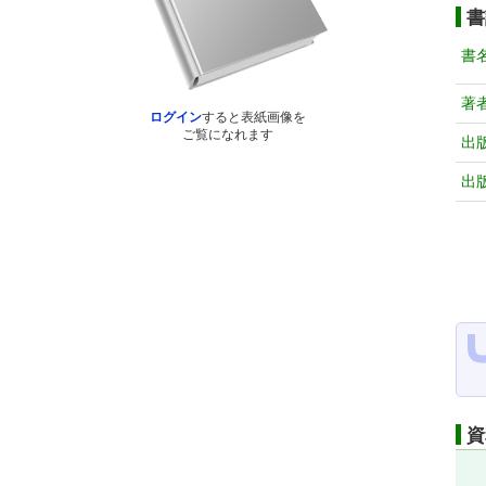
書
書
著
ログイン
すると表紙画像を
ご覧になれます
出
出
資