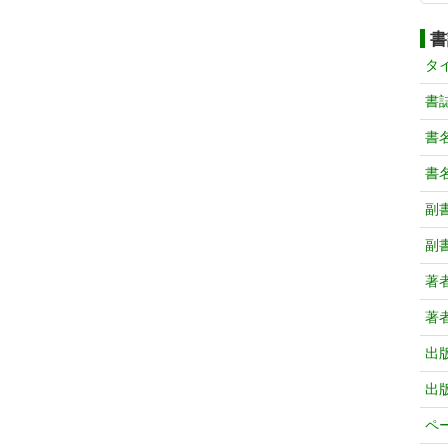
書
タ
書
書
書
副
副
著
著
出
出
ペ