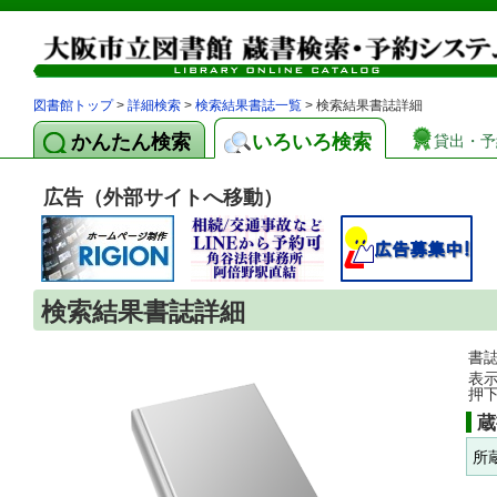
図書館トップ
>
詳細検索
>
検索結果書誌一覧
> 検索結果書誌詳細
かんたん検索
いろいろ検索
貸出・予
広告（外部サイトへ移動）
検索結果書誌詳細
書
表
押
蔵
所