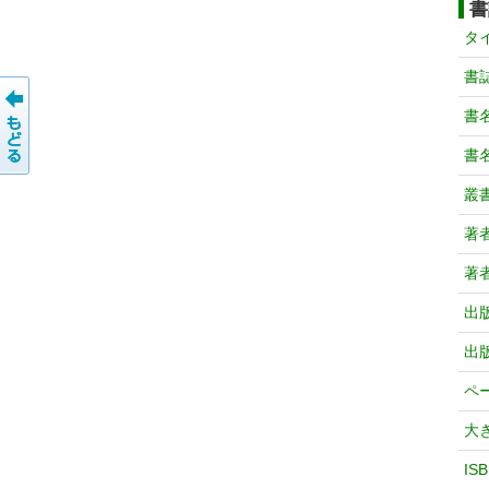
書
タ
書
書
書
叢
著
著
出
出
ペ
大
IS