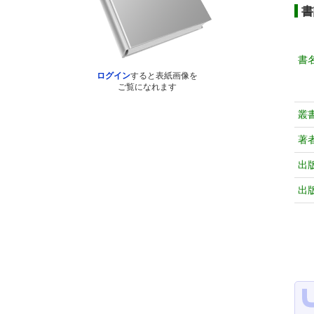
書
書
ログイン
すると表紙画像を
ご覧になれます
叢
著
出
出