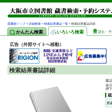
図書館トップ
>
詳細検索
>
検索結果書誌一覧
> 検索結果書誌詳細
かんたん検索
いろいろ検索
貸出・予
広告（外部サイトへ移動）
検索結果書誌詳細
書
表
押
蔵
所