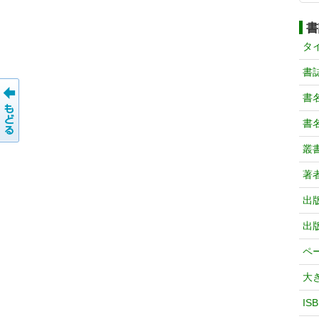
書
タ
書
書
書
叢
著
出
出
ペ
大
IS