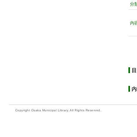
分
内
目
内
Copyright Osaka Municipal Library. All Rights Reserved.