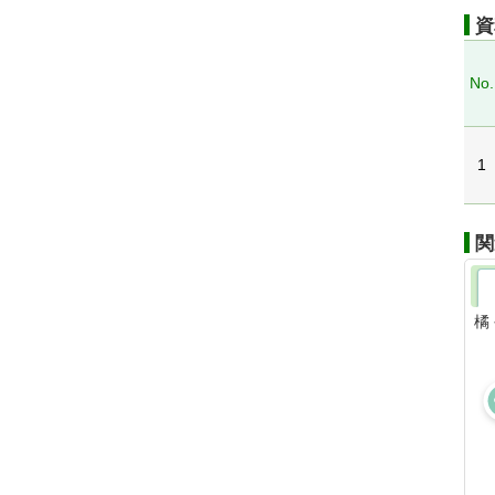
資
No.
1
関
橘