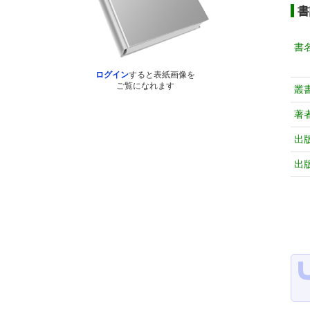
書
書
ログイン
すると表紙画像を
ご覧になれます
叢
著
出
出