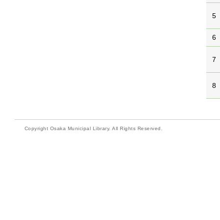
5
6
7
8
Copyright Osaka Municipal Library. All Rights Reserved.