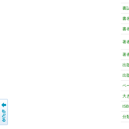
書
書
書
著
著
出
出
ペ
大
IS
分