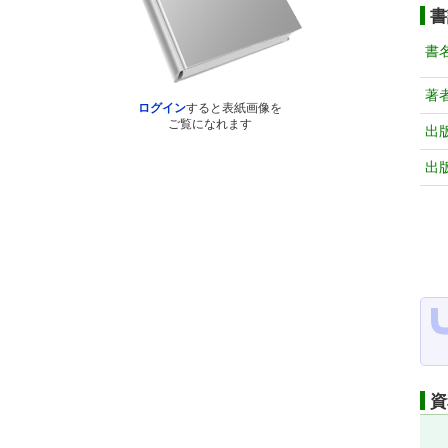
書
書
著
ログイン
すると表紙画像を
ご覧になれます
出
出
資