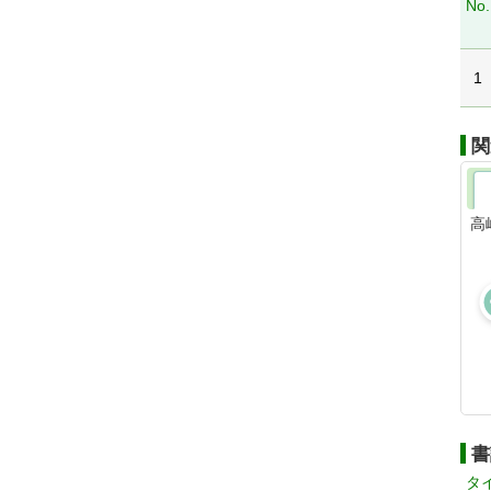
No.
1
関
高
書
タ