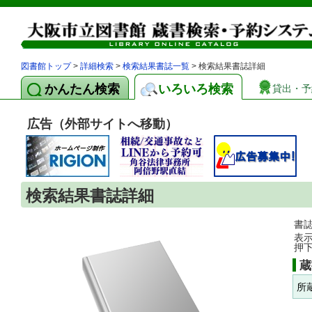
図書館トップ
>
詳細検索
>
検索結果書誌一覧
> 検索結果書誌詳細
かんたん検索
いろいろ検索
貸出・予
広告（外部サイトへ移動）
検索結果書誌詳細
書
表
押
蔵
所