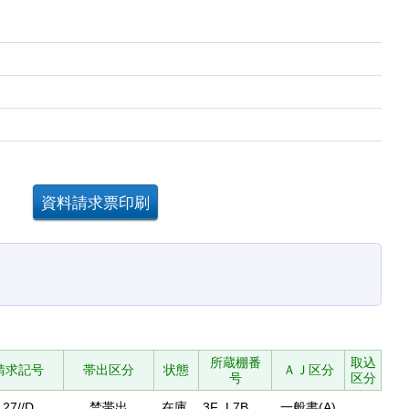
。
所蔵棚番
取込
請求記号
帯出区分
状態
ＡＪ区分
号
区分
.27//D
禁帯出
在庫
3F_L7B
一般書(A)