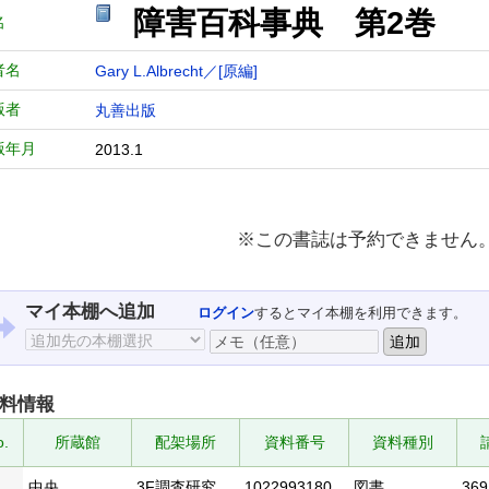
障害百科事典 第2巻
名
者名
Gary L.Albrecht／[原編]
版者
丸善出版
版年月
2013.1
※この書誌は予約できません
マイ本棚へ追加
ログイン
するとマイ本棚を利用できます。
料情報
o.
所蔵館
配架場所
資料番号
資料種別
1
中央
3F調査研究
1022993180
図書
369