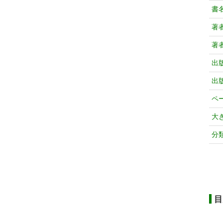
書
著
著
出
出
ペ
大
分
目