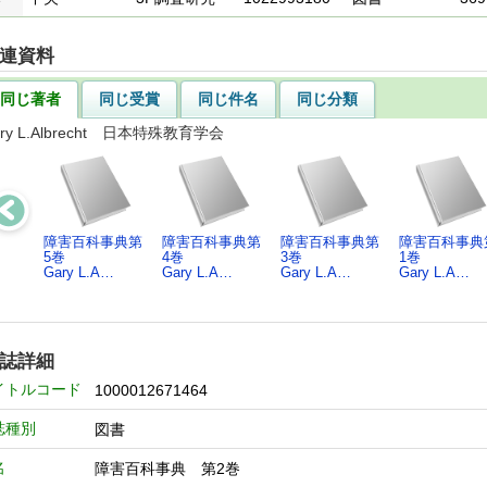
連資料
同じ著者
同じ受賞
同じ件名
同じ分類
ry L.Albrecht 日本特殊教育学会
障害百科事典第
障害百科事典第
障害百科事典第
障害百科事典
5巻
4巻
3巻
1巻
Gary L.A…
Gary L.A…
Gary L.A…
Gary L.A…
誌詳細
イトルコード
1000012671464
誌種別
図書
名
障害百科事典 第2巻