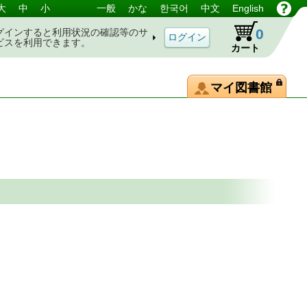
大
中
小
一般
かな
한국어
中文
English
0
グインすると利用状況の確認等のサ
ビスを利用できます。
カート
マイ図書館