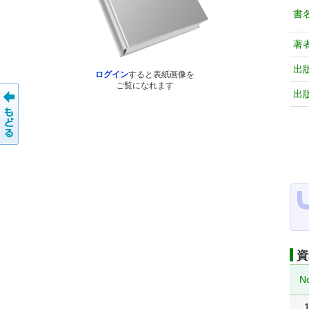
書
著
出
ログイン
すると表紙画像を
ご覧になれます
出
資
N