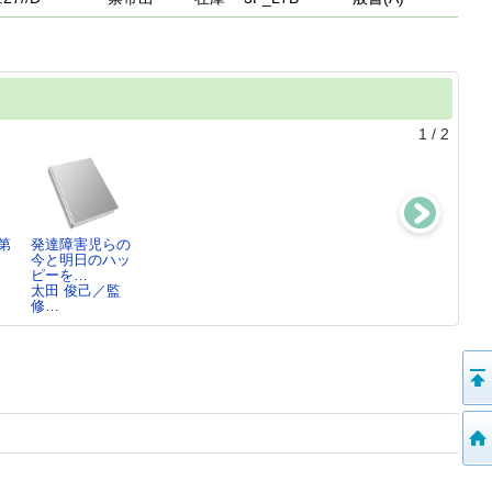
1
/
2
第
発達障害児らの
「特別支援教
今と明日のハッ
育」への転
ピーを…
換 ： 自治…
太田 俊己／監
日本特殊教育学
修…
会…