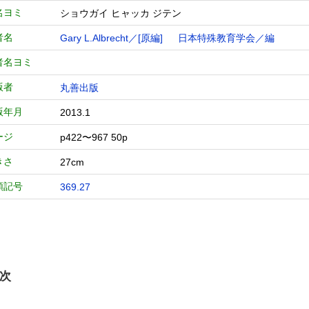
名ヨミ
ショウガイ ヒャッカ ジテン
者名
Gary L.Albrecht／[原編]
日本特殊教育学会／編
者名ヨミ
版者
丸善出版
版年月
2013.1
ージ
p422〜967 50p
きさ
27cm
類記号
369.27
次