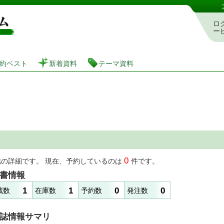
図書館 蔵書検索・予約システム
ロ
ー
約ベスト
新着資料
テーマ資料
0
誌の詳細です。 現在、予約しているのは
件です。
書情報
1
1
0
0
蔵数
在庫数
予約数
発注数
誌情報サマリ