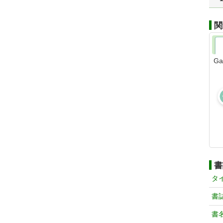
関
Ga
書
タ
書
書