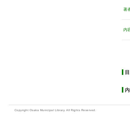
著
内
目
内
Copyright Osaka Municipal Library. All Rights Reserved.