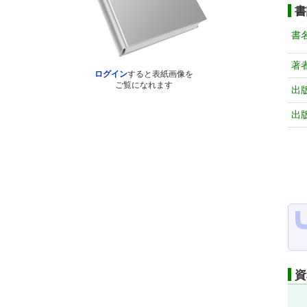
書
書
著
ログイン
すると表紙画像を
ご覧になれます
出
出
資