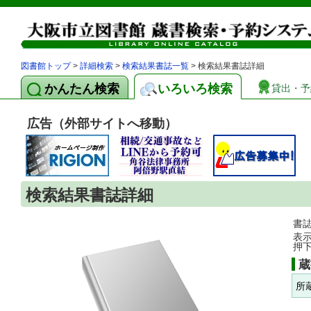
図書館トップ
>
詳細検索
>
検索結果書誌一覧
> 検索結果書誌詳細
かんたん検索
いろいろ検索
貸出・予
広告（外部サイトへ移動）
検索結果書誌詳細
書
表
押
蔵
所