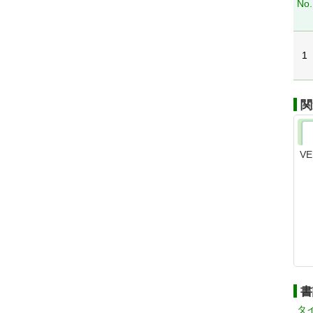
No.
1
関
VE
書
タ