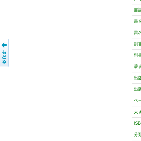
書
書
書
副
副
著
出
出
ペ
大
IS
分