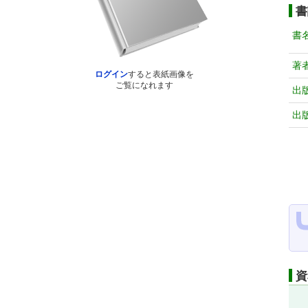
書
書
著
ログイン
すると表紙画像を
ご覧になれます
出
出
資