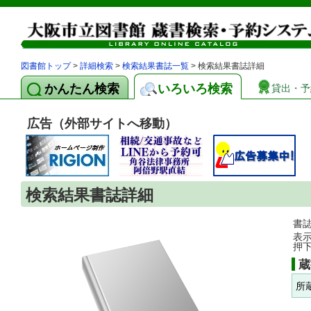
図書館トップ
>
詳細検索
>
検索結果書誌一覧
> 検索結果書誌詳細
かんたん検索
いろいろ検索
貸出・予
広告（外部サイトへ移動）
検索結果書誌詳細
書
表
押
蔵
所