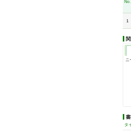
No.
1
関
ニ
書
タ