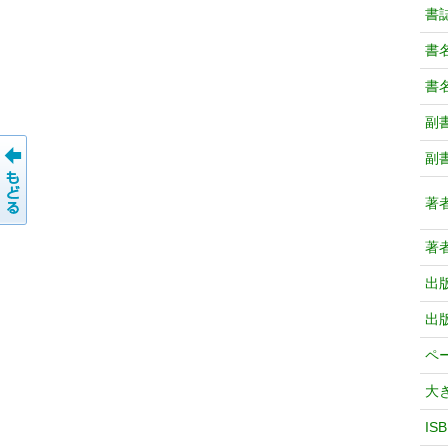
書
書
書
副
副
著
著
出
出
ペ
大
IS