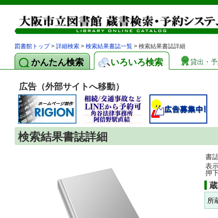
図書館トップ
>
詳細検索
>
検索結果書誌一覧
> 検索結果書誌詳細
かんたん検索
いろいろ検索
貸出・予
広告（外部サイトへ移動）
検索結果書誌詳細
書
表
押
蔵
所