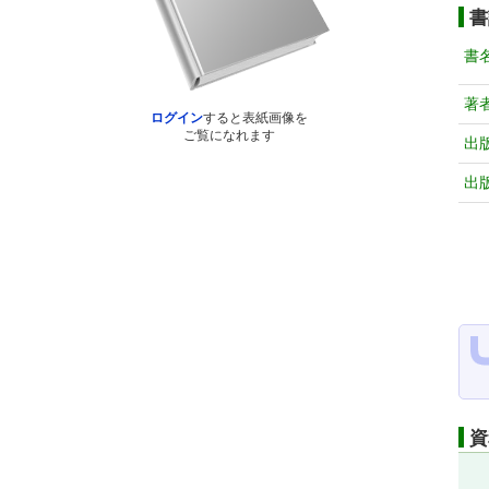
書
書
著
ログイン
すると表紙画像を
ご覧になれます
出
出
資