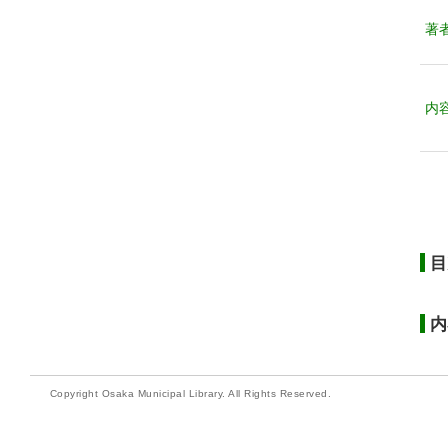
著
内
目
内
Copyright Osaka Municipal Library. All Rights Reserved.