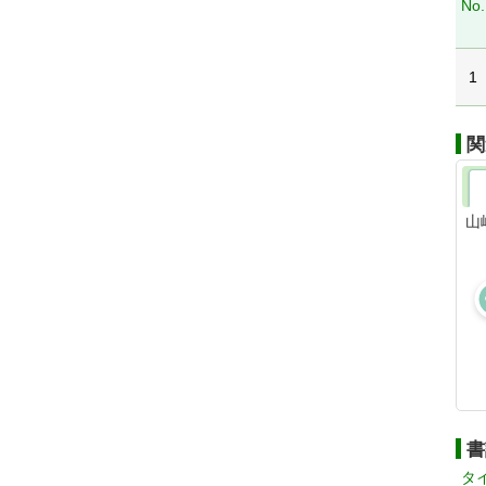
No.
1
関
山
書
タ