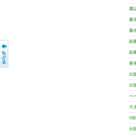
書
書
書
副
副
著
出
出
ペ
大
IS
分