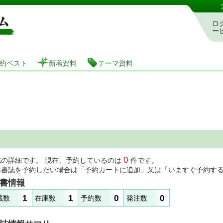
図書館 蔵書検索・予約システム
ロ
ー
約ベスト
新着資料
テーマ資料
0
誌の詳細です。 現在、予約しているのは
件です。
示書誌を予約したい場合は「予約カートに追加」又は「いますぐ予約す
書情報
1
1
0
0
蔵数
在庫数
予約数
発注数