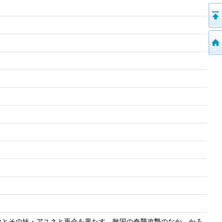
ヤとその妹・アユネと再会を果たす。敵国の奇襲攻撃のなか、かろ