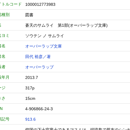
イトルコード
1000012773983
誌種別
図書
名
蒼天のサムライ 第1部(オーバーラップ文庫)
名ヨミ
ソウテン ノ サムライ
書名
オーバーラップ文庫
者名
田代 裕彦／著
版者
オーバーラップ
版年月
2013.7
ージ
317p
きさ
15cm
BN
4-906866-24-3
類記号
913.6
煌国の下士官竜士であるマスミは、端琉島で親友のシン