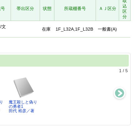
取
込
記号
帯出区分
状態
所蔵棚番号
ＡＪ区分
区
分
/文
在庫
1F_L32A,1F_L32B
一般書(A)
1
/
5
り
魔王殺しと偽り
修羅場な俺と乙
修羅場な俺と乙
マメシバ一
の勇者1
女禁猟区3
女禁猟区2
郎 ： 幼獣マ
著
田代 裕彦／著
田代 裕彦／著
田代 裕彦／著
メシバ ：…
永森 裕二／原
案…