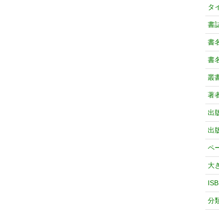
タ
書
書
書
叢
著
出
出
ペ
大
IS
分