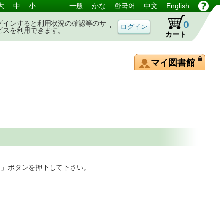
大
中
小
一般
かな
한국어
中文
English
0
グインすると利用状況の確認等のサ
ビスを利用できます。
カート
マイ図書館
る」ボタンを押下して下さい。