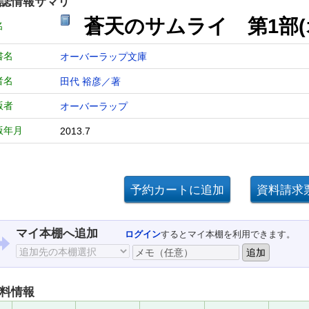
誌情報サマリ
蒼天のサムライ 第1部(
名
書名
オーバーラップ文庫
者名
田代 裕彦／著
版者
オーバーラップ
版年月
2013.7
マイ本棚へ追加
ログイン
するとマイ本棚を利用できます。
料情報