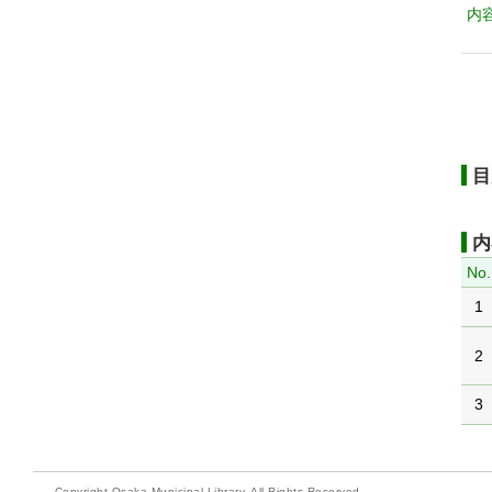
内
目
内
No.
1
2
3
Copyright Osaka Municipal Library. All Rights Reserved.