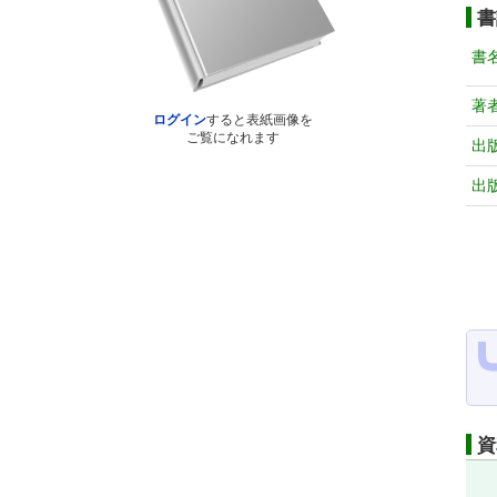
書
書
著
ログイン
すると表紙画像を
ご覧になれます
出
出
資