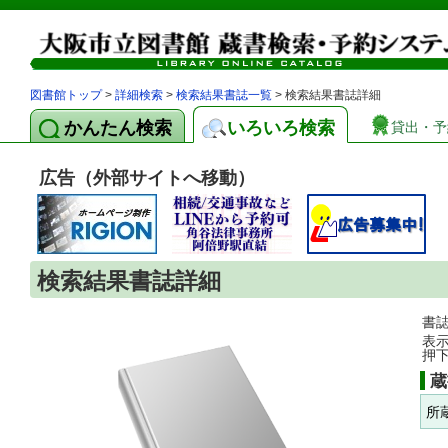
図書館トップ
>
詳細検索
>
検索結果書誌一覧
> 検索結果書誌詳細
かんたん検索
いろいろ検索
貸出・予
広告（外部サイトへ移動）
検索結果書誌詳細
書
表
押
蔵
所