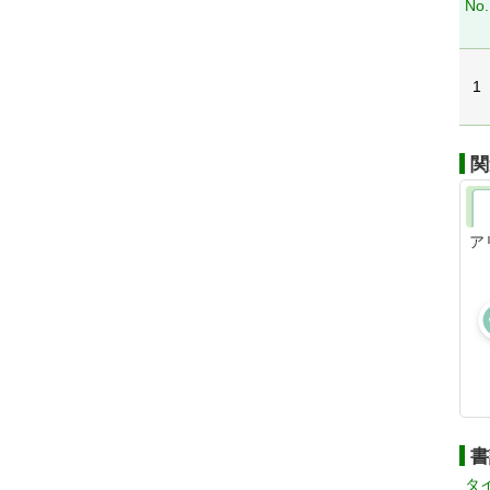
No.
1
関
ア
書
タ