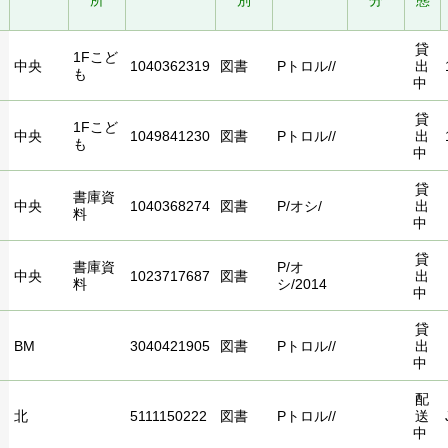
所
別
分
態
貸
1Fこど
中央
1040362319
図書
Pトロル//
出
も
中
貸
1Fこど
中央
1049841230
図書
Pトロル//
出
も
中
貸
書庫資
中央
1040368274
図書
P/オシ/
出
料
中
貸
書庫資
P/オ
中央
1023717687
図書
出
料
シ/2014
中
貸
BM
3040421905
図書
Pトロル//
出
中
配
北
5111150222
図書
Pトロル//
送
中