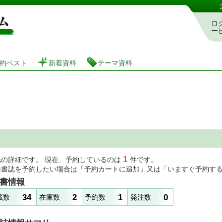
図書館 蔵書検索・予約システム
ロ
ー
約ベスト
新着資料
テーマ資料
1
誌の詳細です。 現在、予約しているのは
件です。
示書誌を予約したい場合は「予約カートに追加」又は「いますぐ予約す
書情報
34
2
1
0
蔵数
在庫数
予約数
発注数