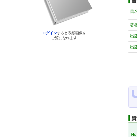
書
書
著
ログイン
すると表紙画像を
出
ご覧になれます
出
資
No