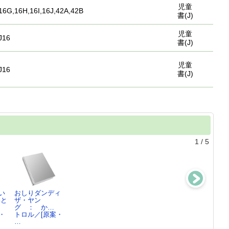
児童
16G,16H,16I,16J,42A,42B
書(J)
児童
J16
書(J)
児童
J16
書(J)
1
/
5
い
おしりダンディ
おしりたんてい
すずのまたたび
オニガシマラソ
いと
ザ・ヤン
かいとうUのお
デイズ ： 消
ン海
グ ： か…
とし…
えた推…
トロル／作・絵
・
トロル／[原案・
トロル／さく・
トロル／原作,
…
え
井…