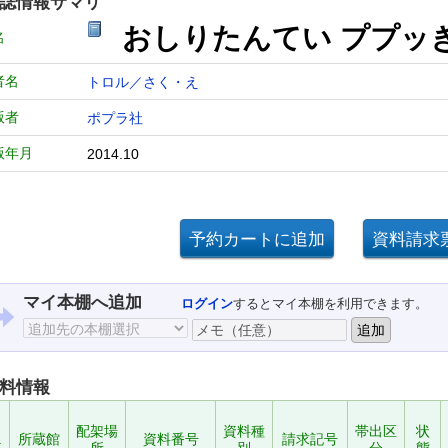
誌情報サマリ
おしりたんてい ププッ
名
者名
トロル／さく・え
版者
ポプラ社
版年月
2014.10
マイ本棚へ追加
ログイン
するとマイ本棚を利用できます。
料情報
配架場
資料種
帯出区
状
.
所蔵館
資料番号
請求記号