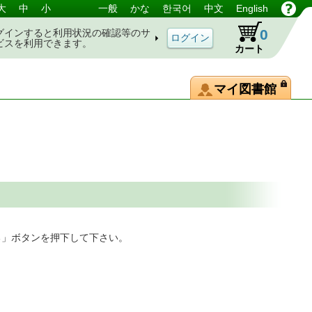
大
中
小
一般
かな
한국어
中文
English
0
グインすると利用状況の確認等のサ
ビスを利用できます。
カート
マイ図書館
る」ボタンを押下して下さい。