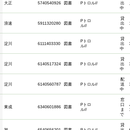
大正
5740540926
図書
Pトロル//
出
中
貸
Pトロ
浪速
5911320280
図書
出
ル//
中
貸
Pトロ
淀川
6111403330
図書
出
ル//
中
貸
淀川
6140517324
図書
Pトロル//
出
中
配
淀川
6140560787
図書
Pトロル//
送
中
窓
Pトロ
口
東成
6340601886
図書
ル//
ま
で
貸
旭
6540656201
図書
Pトロル//
出