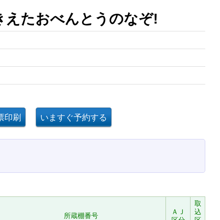
きえたおべんとうのなぞ!
取
ＡＪ
込
所蔵棚番号