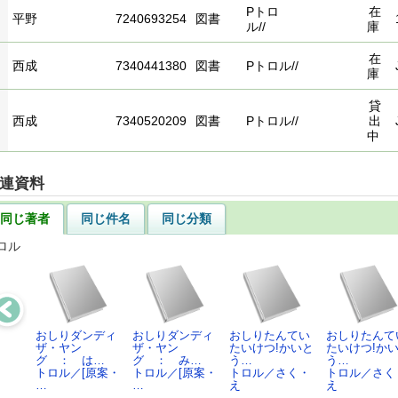
Pトロ
在
平野
7240693254
図書
ル//
庫
在
西成
7340441380
図書
Pトロル//
庫
貸
西成
7340520209
図書
Pトロル//
出
中
連資料
同じ著者
同じ件名
同じ分類
ロル
おしりダンディ
おしりダンディ
おしりたんてい
おしりたんて
ザ・ヤン
ザ・ヤン
たいけつ!かいと
たいけつ!か
グ ： は…
グ ： み…
う…
う…
トロル／[原案・
トロル／[原案・
トロル／さく・
トロル／さく
…
…
え
え