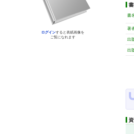
書
書
著
ログイン
すると表紙画像を
ご覧になれます
出
出
資