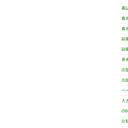
書
書
書
副
副
著
出
出
ペ
大
IS
分