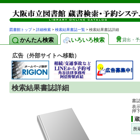
図書館トップ
>
詳細検索
>
検索結果書誌一覧
> 検索結果書誌詳細
かんたん検索
いろいろ検索
貸出・予
広告（外部サイトへ移動）
検索結果書誌詳細
書
表
押
蔵
所