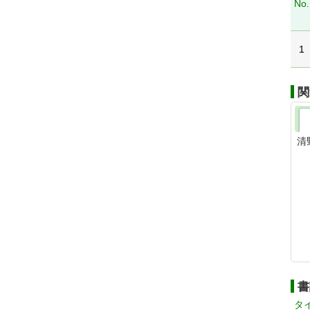
No.
1
関
清
書
タ