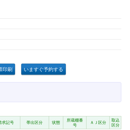
所蔵棚番
取込
請求記号
帯出区分
状態
ＡＪ区分
号
区分