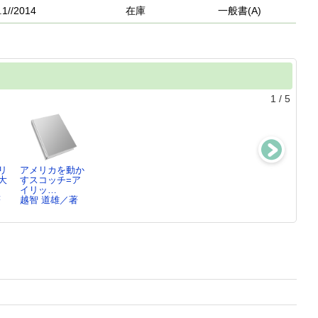
.1//2014
在庫
一般書(A)
1
/
5
リ
アメリカを動か
オバマ「黒人大
ケネディ家の呪
菊と刀 ： 日
大
すスコッチ=ア
統領」を救世主
い
本文化の型
イリッ…
と仰い…
越智 道雄／著
ルース・ベネデ
著
越智 道雄／著
越智 道雄／著
ィ…