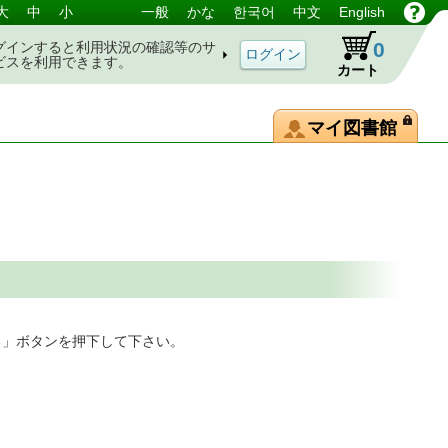
大
中
小
一般
かな
한국어
中文
English
0
グインすると利用状況の確認等のサ
ビスを利用できます。
カート
マイ図書館
る」ボタンを押下して下さい。