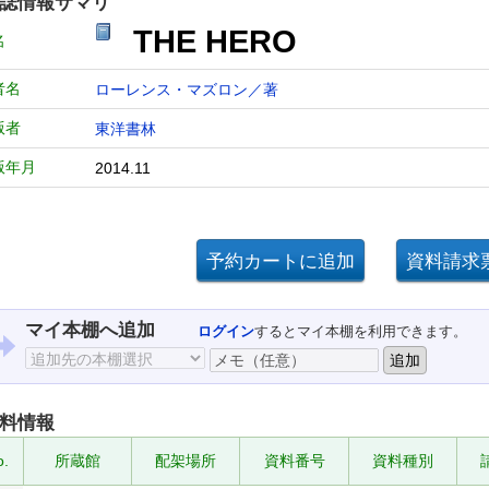
誌情報サマリ
THE HERO
名
者名
ローレンス・マズロン／著
版者
東洋書林
版年月
2014.11
マイ本棚へ追加
ログイン
するとマイ本棚を利用できます。
料情報
o.
所蔵館
配架場所
資料番号
資料種別