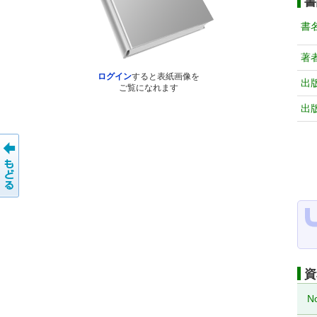
書
書
著
ログイン
すると表紙画像を
出
ご覧になれます
出
資
N