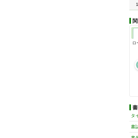
関
ロ
書
タ
書
書