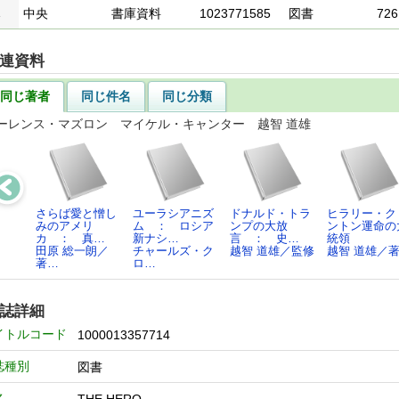
1
中央
書庫資料
1023771585
図書
726
連資料
同じ著者
同じ件名
同じ分類
ーレンス・マズロン マイケル・キャンター 越智 道雄
さらば愛と憎し
ユーラシアニズ
ドナルド・トラ
ヒラリー・ク
みのアメリ
ム ： ロシア
ンプの大放
ントン運命の
カ ： 真…
新ナシ…
言 ： 史…
統領
田原 総一朗／
チャールズ・ク
越智 道雄／監修
越智 道雄／
著…
ロ…
誌詳細
イトルコード
1000013357714
誌種別
図書
名