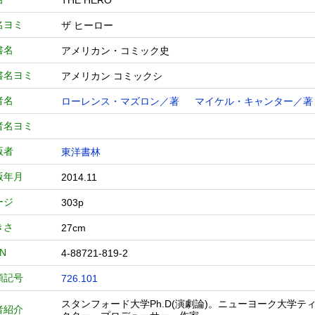
THE HERO
名ヨミ
ザ ヒーロー
書名
アメリカン・コミック史
書名ヨミ
アメリカン コミックシ
者名
ローレンス・マズロン／著
マイケル・キャンター／著
者名ヨミ
版者
東洋書林
版年月
2014.11
ージ
303p
きさ
27cm
BN
4-88721-819-2
類記号
726.101
スタンフォード大学Ph.D(演劇論)。ニューヨーク大学
者紹介