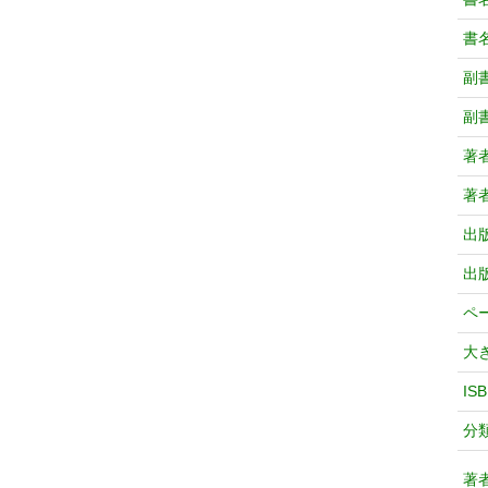
書
副
副
著
著
出
出
ペ
大
IS
分
著