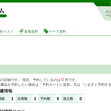
図書館 蔵書検索・予約システム
ロ
ー
約ベスト
新着資料
テーマ資料
0
誌の詳細です。 現在、予約しているのは
件です。
示書誌を予約したい場合は「予約カートに追加」又は「いますぐ予約す
書情報
1
1
0
0
蔵数
在庫数
予約数
発注数