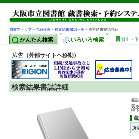
図書館トップ
>
詳細検索
>
検索結果書誌一覧
> 検索結果書誌詳細
かんたん検索
いろいろ検索
貸出・予
広告（外部サイトへ移動）
検索結果書誌詳細
書
表
押
蔵
所