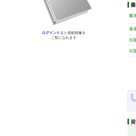
書
書
著
ログイン
すると表紙画像を
ご覧になれます
出
出
資