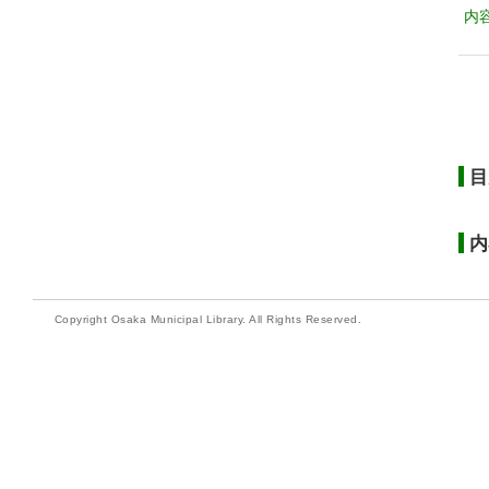
内
目
内
Copyright Osaka Municipal Library. All Rights Reserved.