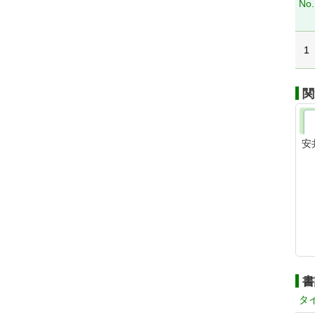
No.
1
関
安
書
タ