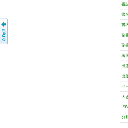
書
書
書
副
副
著
出
出
ペ
大
IS
分