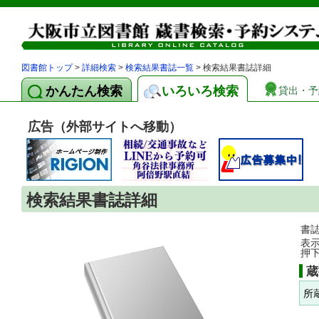
図書館トップ
>
詳細検索
>
検索結果書誌一覧
> 検索結果書誌詳細
かんたん検索
いろいろ検索
貸出・予
広告（外部サイトへ移動）
検索結果書誌詳細
書
表
押
蔵
所