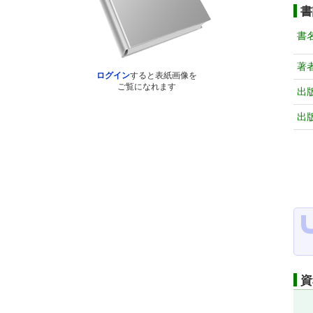
書
書
著
ログイン
すると表紙画像を
ご覧になれます
出
出
資