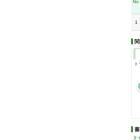
No.
1
関
ト
書
タ