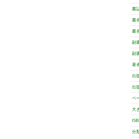
書
書
書
副
副
著
出
出
ペ
大
IS
分