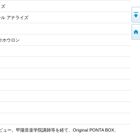
ライズ
ール アナライズ
ホウホウロン
。甲陽音楽学院講師等を経て、Original PONTA BOX、