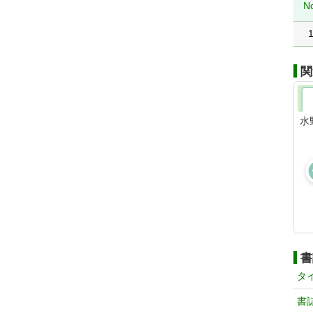
N
関
水
書
タ
書