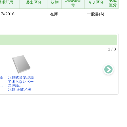
所蔵棚番
取込
請求記号
帯出区分
状態
ＡＪ区分
号
区分
.7//2016
在庫
一般書(A)
1
/
3
論
水野式音楽現場
水野式ウォーキ
水野式ジャズ・
水野式ウォーキ
で困らないベー
ング・ラインの
セッションのル
ング・ベース・
…
ス理論…
ルール…
ールブ…
ライン…
著
水野 正敏／著
水野 正敏／著
水野 正敏／著
水野 正敏／著