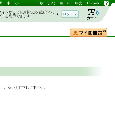
大
中
小
一般
かな
한국어
中文
English
0
グインすると利用状況の確認等のサ
ビスを利用できます。
カート
マイ図書館
る」ボタンを押下して下さい。