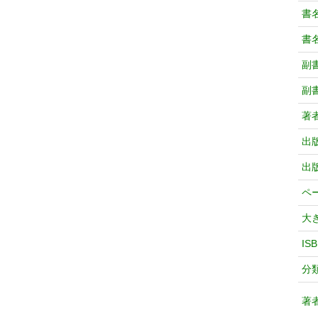
書
書
副
副
著
出
出
ペ
大
IS
分
著