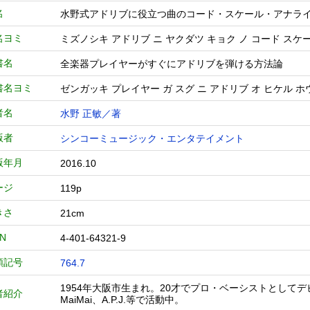
名
水野式アドリブに役立つ曲のコード・スケール・アナ
名ヨミ
ミズノシキ アドリブ ニ ヤクダツ キョク ノ コード スケ
書名
全楽器プレイヤーがすぐにアドリブを弾ける方法論
書名ヨミ
ゼンガッキ プレイヤー ガ スグ ニ アドリブ オ ヒケル 
者名
水野 正敏／著
版者
シンコーミュージック・エンタテイメント
版年月
2016.10
ージ
119p
きさ
21cm
BN
4-401-64321-9
類記号
764.7
1954年大阪市生まれ。20才でプロ・ベーシストとしてデビュー
者紹介
MaiMai、A.P.J.等で活動中。