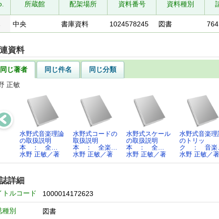
o.
所蔵館
配架場所
資料番号
資料種別
1
中央
書庫資料
1024578245
図書
764
連資料
同じ著者
同じ件名
同じ分類
野 正敏
水野式音楽理論
水野式コードの
水野式スケール
水野式音楽理
の取扱説明
取扱説明
の取扱説明
のトリッ
本 ： 全…
本 ： 全楽…
本 ： 全…
ク ： 音楽
水野 正敏／著
水野 正敏／著
水野 正敏／著
水野 正敏／
誌詳細
イトルコード
1000014172623
誌種別
図書