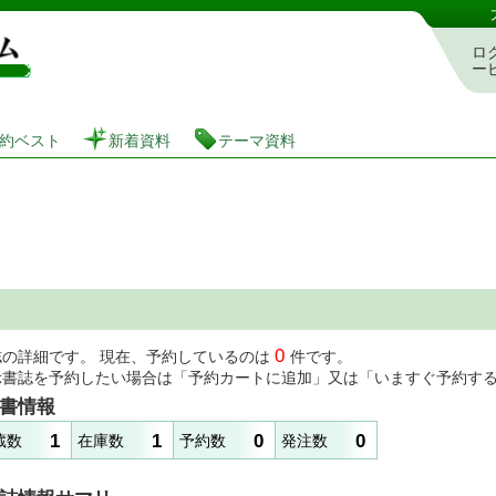
図書館 蔵書検索・予約システム
ロ
ー
約ベスト
新着資料
テーマ資料
0
誌の詳細です。 現在、予約しているのは
件です。
示書誌を予約したい場合は「予約カートに追加」又は「いますぐ予約す
書情報
1
1
0
0
蔵数
在庫数
予約数
発注数