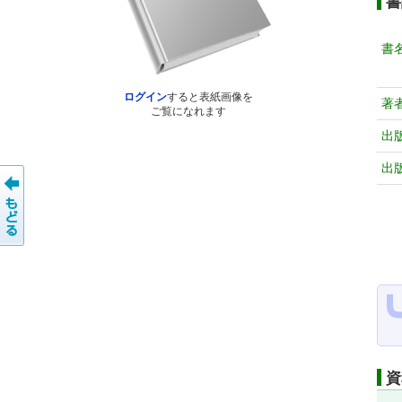
書
書
ログイン
すると表紙画像を
著
ご覧になれます
出
出
資