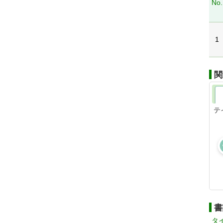
No.
1
関
テ
書
タ