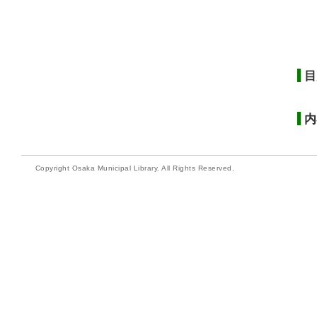
目
内
Copyright Osaka Municipal Library. All Rights Reserved.