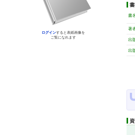
書
書
著
ログイン
すると表紙画像を
ご覧になれます
出
出
資