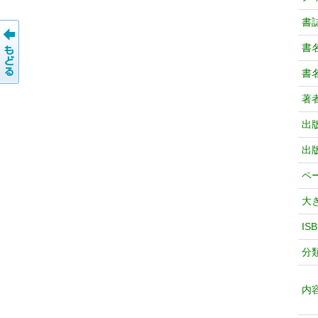
書
書
書
著
出
出
ペ
大
IS
分
内