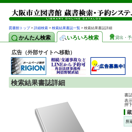
図書館トップ
>
詳細検索
>
検索結果書誌一覧
> 検索結果書誌詳細
かんたん検索
いろいろ検索
貸出・予
広告（外部サイトへ移動）
検索結果書誌詳細
書
表
押
蔵
所