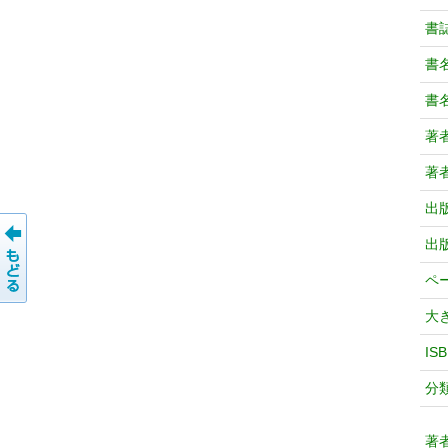
書
書
書
著
著
出
出
ペ
大
IS
分
著