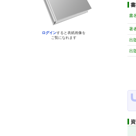
書
書
著
ログイン
すると表紙画像を
ご覧になれます
出
出
資