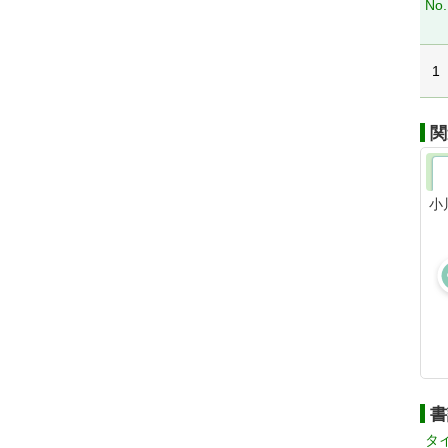
No.
1
関
小
書
タ