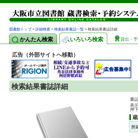
図書館トップ
>
詳細検索
>
検索結果書誌一覧
> 検索結果書誌詳細
かんたん検索
いろいろ検索
貸出・予
広告（外部サイトへ移動）
検索結果書誌詳細
書
表
押
蔵
所