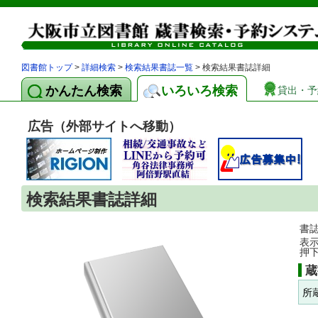
図書館トップ
>
詳細検索
>
検索結果書誌一覧
> 検索結果書誌詳細
かんたん検索
いろいろ検索
貸出・予
広告（外部サイトへ移動）
検索結果書誌詳細
書
表
押
蔵
所