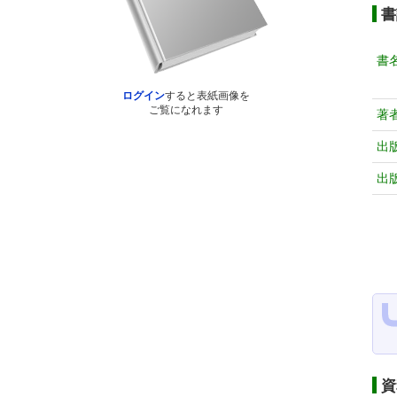
書
書
ログイン
すると表紙画像を
ご覧になれます
著
出
出
資