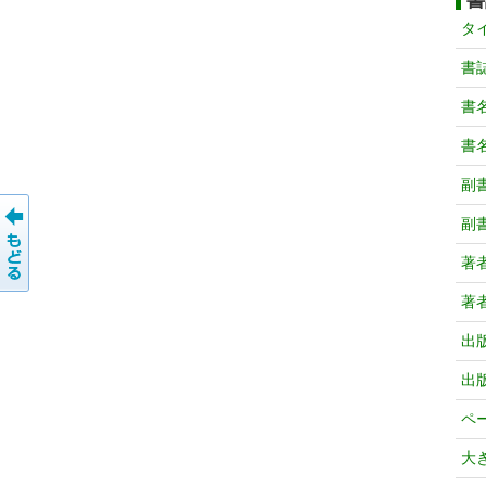
書
タ
書
書
書
副
副
著
著
出
出
ペ
大