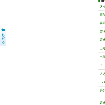
書
タ
書
書
書
著
出
出
ペ
大
IS
分
著