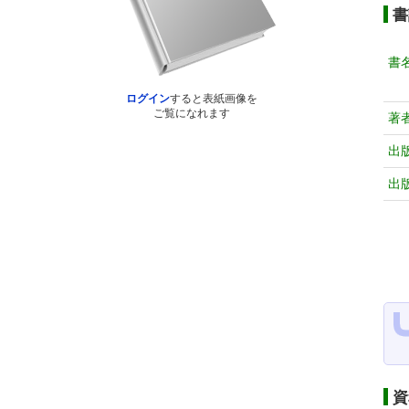
書
書
ログイン
すると表紙画像を
ご覧になれます
著
出
出
資