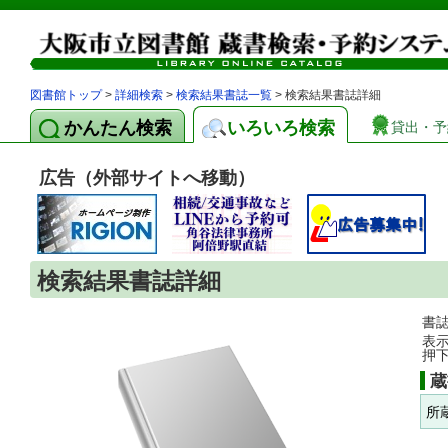
図書館トップ
>
詳細検索
>
検索結果書誌一覧
> 検索結果書誌詳細
かんたん検索
いろいろ検索
貸出・予
広告（外部サイトへ移動）
検索結果書誌詳細
書
表
押
蔵
所