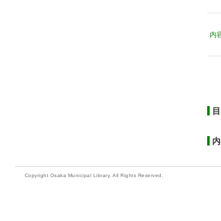
内
目
内
Copyright Osaka Municipal Library. All Rights Reserved.