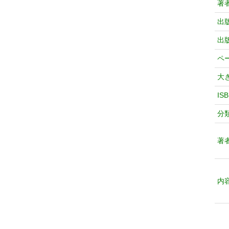
著
出
出
ペ
大
IS
分
著
内