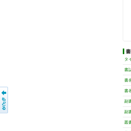
書
タ
書
書
書
副
副
叢