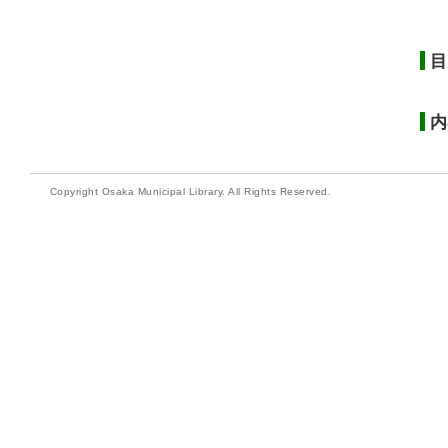
目
内
Copyright Osaka Municipal Library. All Rights Reserved.