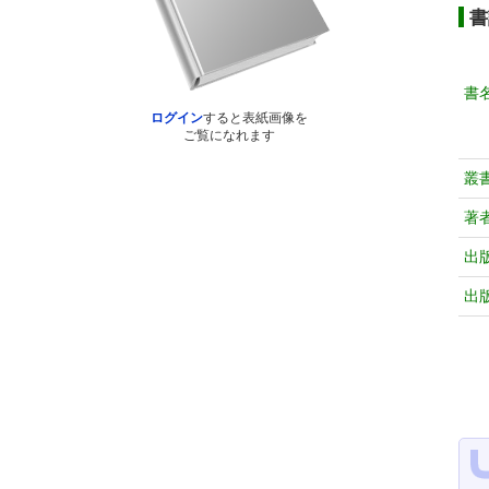
書
書
ログイン
すると表紙画像を
ご覧になれます
叢
著
出
出