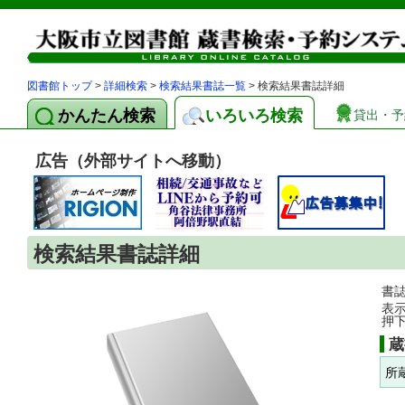
図書館トップ
>
詳細検索
>
検索結果書誌一覧
> 検索結果書誌詳細
かんたん検索
いろいろ検索
貸出・予
広告（外部サイトへ移動）
検索結果書誌詳細
書
表
押
蔵
所