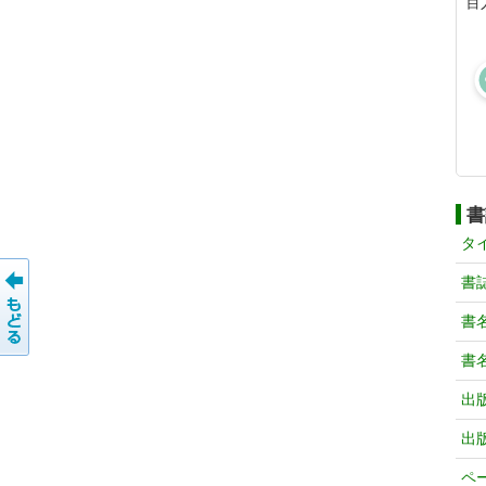
百
書
タ
書
書
書
出
出
ペ