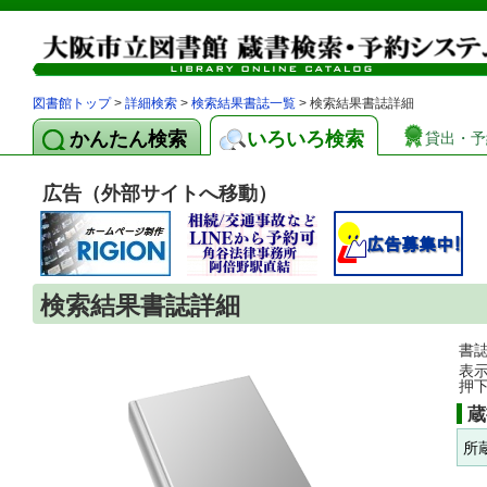
図書館トップ
>
詳細検索
>
検索結果書誌一覧
> 検索結果書誌詳細
かんたん検索
いろいろ検索
貸出・予
広告（外部サイトへ移動）
検索結果書誌詳細
書
表
押
蔵
所