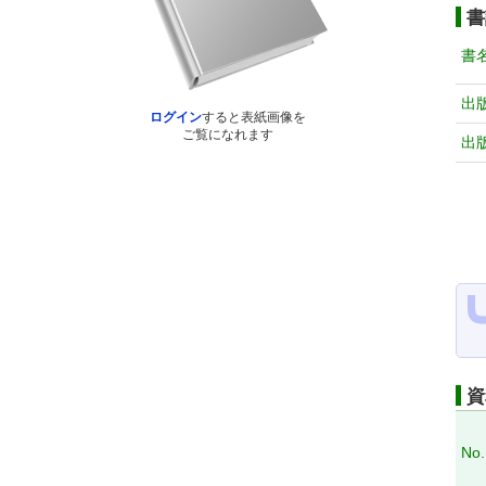
書
書
出
ログイン
すると表紙画像を
ご覧になれます
出
資
No.