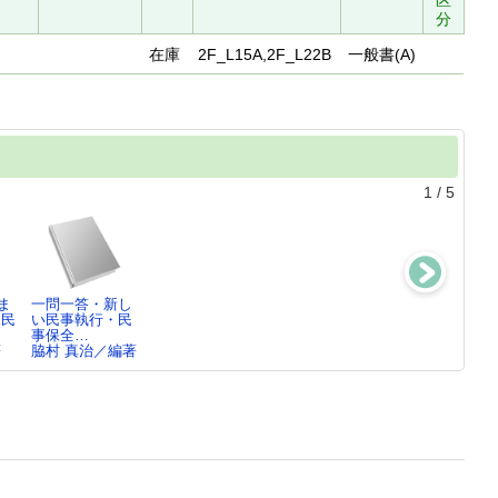
区
分
在庫
2F_L15A,2F_L22B
一般書(A)
1
/
5
ま
一問一答・新し
民事執行1
民事執行2
民事執行実務講
況民
い民事執行・民
梶村 太市／監
梶村 太市／監
義案
事保全…
修…
修…
裁判所職員総合
著
脇村 真治／編著
研…