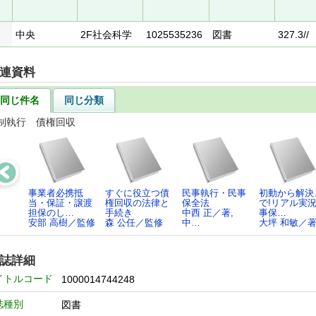
中央
2F社会科学
1025535236
図書
327.3//
連資料
同じ件名
同じ分類
制執行 債権回収
事業者必携抵
すぐに役立つ債
民事執行・民事
初動から解決
当・保証・譲渡
権回収の法律と
保全法
で!リアル実
担保のし…
手続き
中西 正／著,
事保…
安部 高樹／監修
森 公任／監修
中…
大坪 和敏／
誌詳細
イトルコード
1000014744248
誌種別
図書