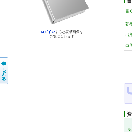
書
書
著
ログイン
すると表紙画像を
出
ご覧になれます
出
資
No