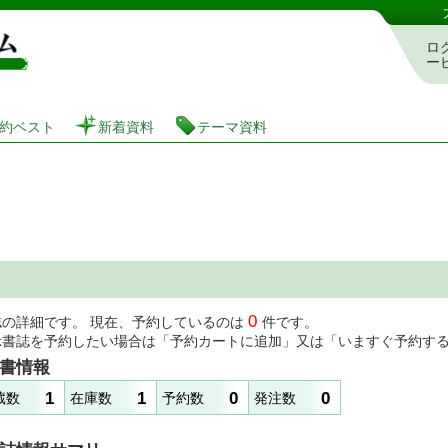
図書館 蔵書検索・予約システム
ロ
ー
約ベスト
新着資料
テーマ資料
0
誌の詳細です。 現在、予約しているのは
件です。
示書誌を予約したい場合は「予約カートに追加」又は「いますぐ予約す
書情報
1
1
0
0
蔵数
在庫数
予約数
発注数