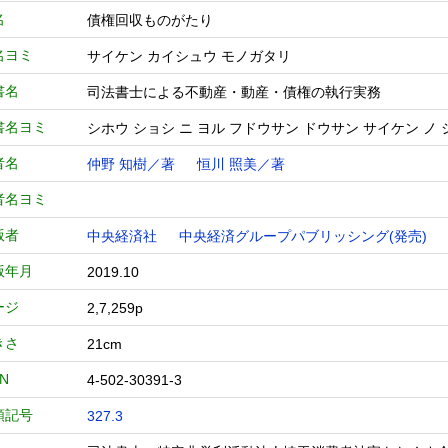
名
債権回収ものがたり
名ヨミ
サイケン カイシュウ モノガタリ
書名
司法書士による不動産・動産・債権の執行実務
書名ヨミ
シホウ ショシ ニ ヨル フドウサン ドウサン サイケン ノ
者名
仲野 知樹／著
恒川 照美／著
者名ヨミ
版者
中央経済社
中央経済グループパブリッシング(発売)
版年月
2019.10
ージ
2,7,259p
きさ
21cm
BN
4-502-30391-3
類記号
327.3