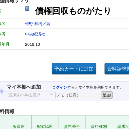
誌情報サマリ
債権回収ものがたり
名
者名
仲野 知樹／著
版者
中央経済社
版年月
2019.10
マイ本棚へ追加
ログイン
するとマイ本棚を利用できます。
料情報
.
所蔵館
配架場所
資料番号
資料種別
請求