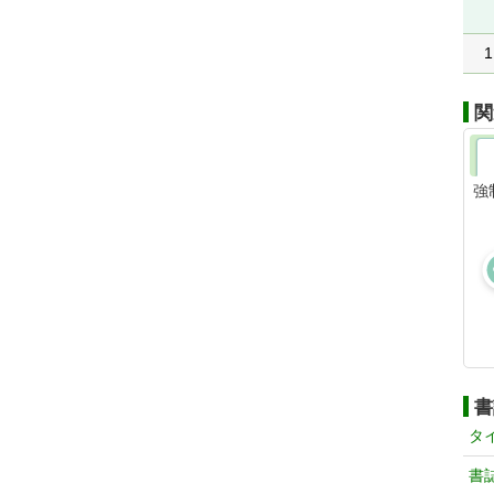
1
関
強
書
タ
書