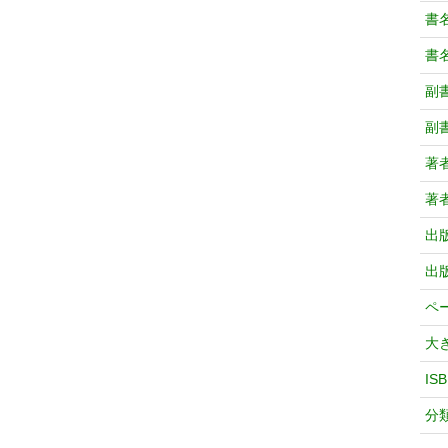
書
書
副
副
著
著
出
出
ペ
大
IS
分