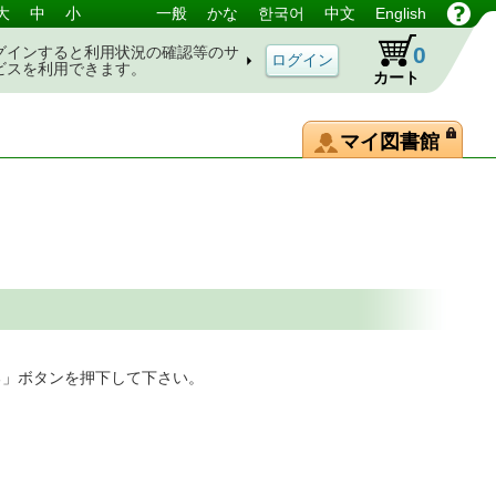
大
中
小
一般
かな
한국어
中文
English
0
グインすると利用状況の確認等のサ
ビスを利用できます。
カート
マイ図書館
る」ボタンを押下して下さい。