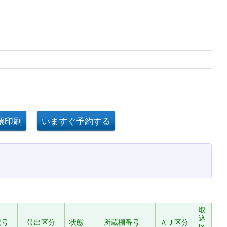
取
込
記号
帯出区分
状態
所蔵棚番号
ＡＪ区分