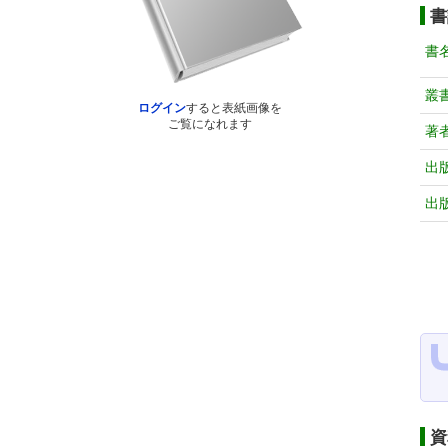
書
書
叢
ログイン
すると表紙画像を
ご覧になれます
著
出
出
資