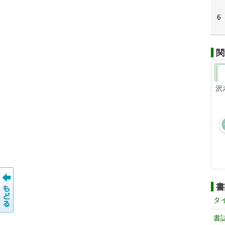
6
関
沢
書
タ
書