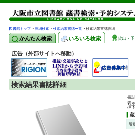
図書館トップ
>
詳細検索
>
検索結果書誌一覧
> 検索結果書誌詳細
かんたん検索
いろいろ検索
貸出・予
広告（外部サイトへ移動）
検索結果書誌詳細
書
表
押
蔵
所