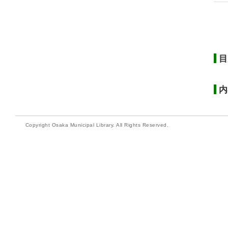
目
内
Copyright Osaka Municipal Library. All Rights Reserved.