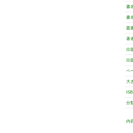
書
書
叢
著
出
出
ペ
大
IS
分
内