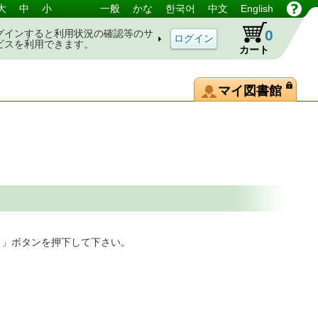
大
中
小
一般
かな
한국어
中文
English
0
グインすると利用状況の確認等のサ
ビスを利用できます。
カート
マイ図書館
る」ボタンを押下して下さい。