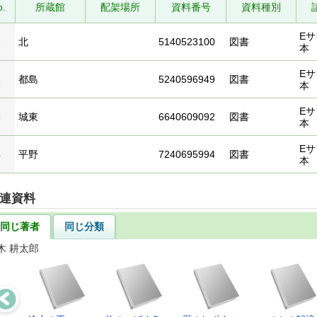
o.
所蔵館
配架場所
資料番号
資料種別
Eサ
1
北
5140523100
図書
本
Eサ
2
都島
5240596949
図書
本
Eサ
3
城東
6640609092
図書
本
Eサ
4
平野
7240695994
図書
本
連資料
同じ著者
同じ分類
木 耕太郎