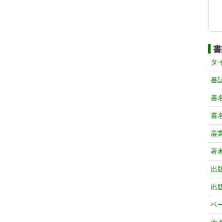
書
タ
書
書
書
叢
著
出
出
ペ