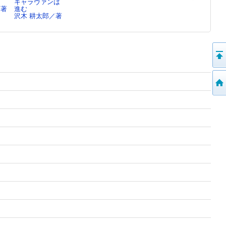
キャラヴァンは
心の窓
旅のつばくろ
夢ノ町本通
／著
進む
沢木 耕太郎／著
沢木 耕太郎／著
り ： ブッ
沢木 耕太郎／著
ク・エッセイ
沢木 耕太郎／