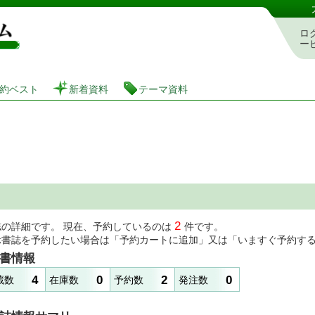
図書館 蔵書検索・予約システム
ロ
ー
約ベスト
新着資料
テーマ資料
2
誌の詳細です。 現在、予約しているのは
件です。
示書誌を予約したい場合は「予約カートに追加」又は「いますぐ予約す
書情報
4
0
2
0
蔵数
在庫数
予約数
発注数