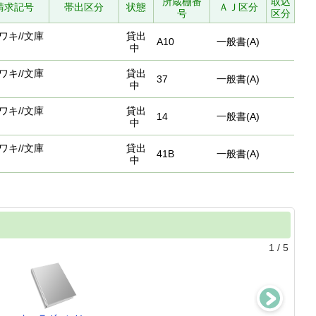
所蔵棚番
取込
請求記号
帯出区分
状態
ＡＪ区分
号
区分
ワキ//文庫
貸出
A10
一般書(A)
中
ワキ//文庫
貸出
37
一般書(A)
中
ワキ//文庫
貸出
14
一般書(A)
中
ワキ//文庫
貸出
41B
一般書(A)
中
1
/
5