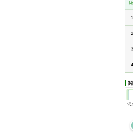
N
関
沢