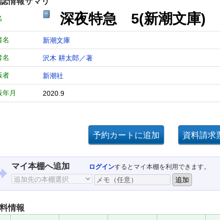
誌情報サマリ
深夜特急 5(新潮文庫)
名
書名
新潮文庫
者名
沢木 耕太郎／著
版者
新潮社
版年月
2020.9
マイ本棚へ追加
ログイン
するとマイ本棚を利用できます。
料情報