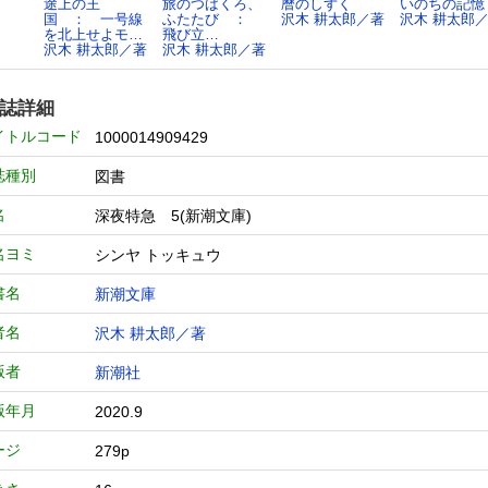
途上の王
旅のつばくろ、
暦のしずく
いのちの記憶
国 ： 一号線
ふたたび ：
沢木 耕太郎／著
沢木 耕太郎
を北上せよモ…
飛び立…
沢木 耕太郎／著
沢木 耕太郎／著
誌詳細
イトルコード
1000014909429
誌種別
図書
名
深夜特急 5(新潮文庫)
名ヨミ
シンヤ トッキュウ
書名
新潮文庫
者名
沢木 耕太郎／著
版者
新潮社
版年月
2020.9
ージ
279p