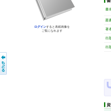
書
書
叢
ログイン
すると表紙画像を
著
ご覧になれます
出
出
資