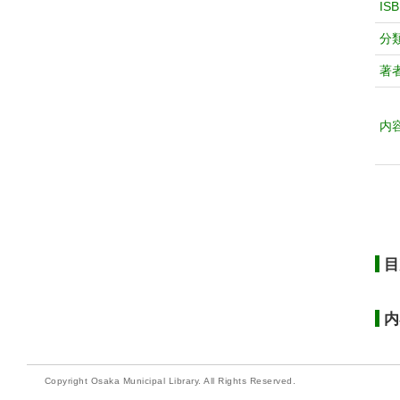
IS
分
著
内
目
内
Copyright Osaka Municipal Library. All Rights Reserved.