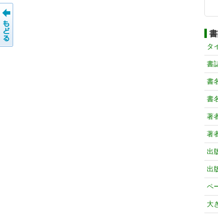
書
タ
書
書
書
著
著
出
出
ペ
大