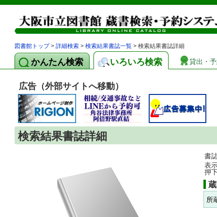
図書館トップ
>
詳細検索
>
検索結果書誌一覧
> 検索結果書誌詳細
かんたん検索
いろいろ検索
貸出・予
広告（外部サイトへ移動）
検索結果書誌詳細
書
表
押
蔵
所