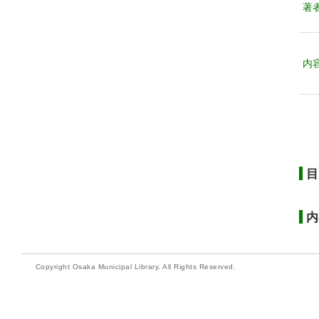
著
内
目
内
Copyright Osaka Municipal Library. All Rights Reserved.