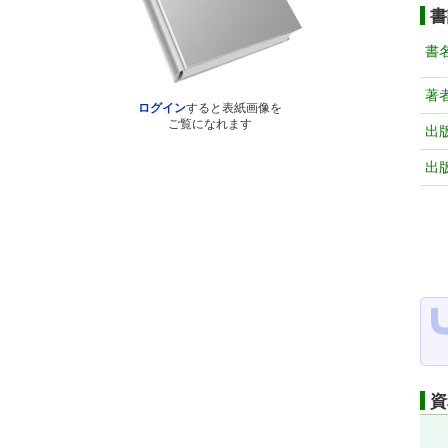
書
書
著
ログイン
すると表紙画像を
ご覧になれます
出
出
資