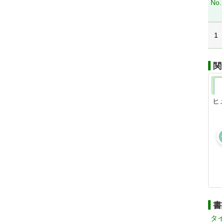
No.
1
関
ヒ
書
タ