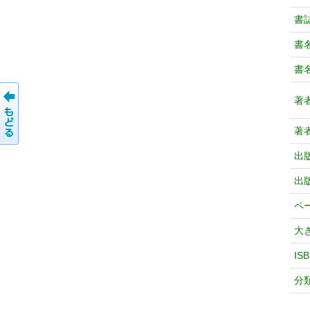
書
書
書
著
著
出
出
ペ
大
IS
分