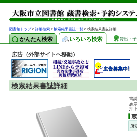
図書館トップ
>
詳細検索
>
検索結果書誌一覧
> 検索結果書誌詳細
かんたん検索
いろいろ検索
貸出・予
広告（外部サイトへ移動）
検索結果書誌詳細
書
表
押
蔵
所