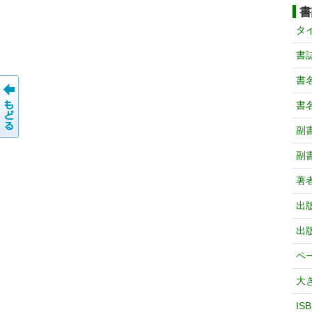
書
タ
書
書
書
副
副
著
出
出
ペ
大
IS