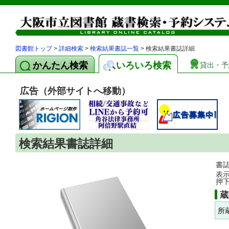
図書館トップ
>
詳細検索
>
検索結果書誌一覧
> 検索結果書誌詳細
かんたん検索
いろいろ検索
貸出・予
広告（外部サイトへ移動）
検索結果書誌詳細
書
表
押
蔵
所