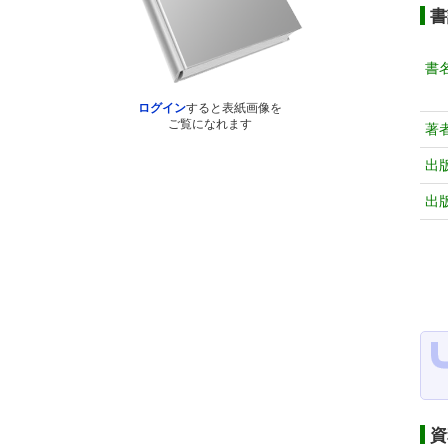
書
書
ログイン
すると表紙画像を
ご覧になれます
著
出
出
資