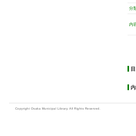
分
内
目
内
Copyright Osaka Municipal Library. All Rights Reserved.