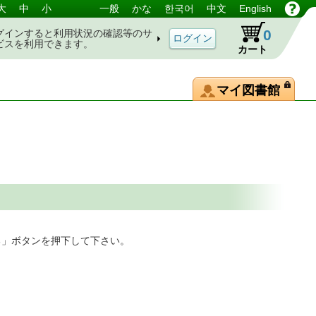
大
中
小
一般
かな
한국어
中文
English
0
グインすると利用状況の確認等のサ
ビスを利用できます。
カート
マイ図書館
る」ボタンを押下して下さい。