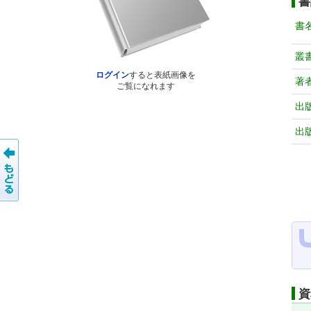
書
書
叢
ログイン
すると表紙画像を
著
ご覧になれます
出
出
資