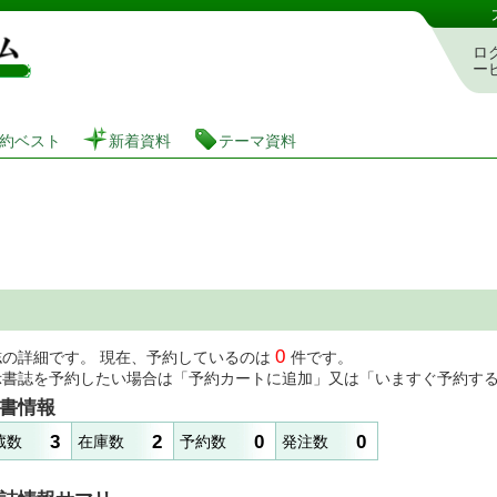
図書館 蔵書検索・予約システム
ロ
ー
約ベスト
新着資料
テーマ資料
0
誌の詳細です。 現在、予約しているのは
件です。
示書誌を予約したい場合は「予約カートに追加」又は「いますぐ予約す
書情報
3
2
0
0
蔵数
在庫数
予約数
発注数