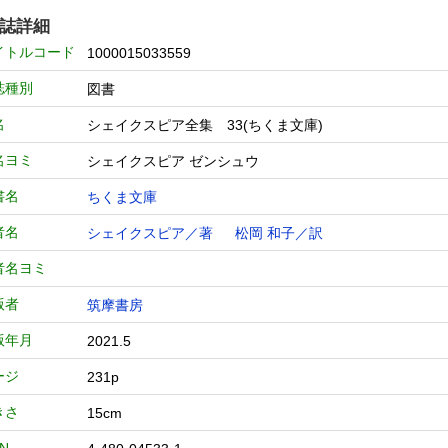
誌詳細
イトルコード
1000015033559
誌種別
図書
名
シェイクスピア全集 33(ちくま文庫)
名ヨミ
シェイクスピア ゼンシュウ
書名
ちくま文庫
者名
シェイクスピア／著
松岡 和子／訳
者名ヨミ
版者
筑摩書房
版年月
2021.5
ージ
231p
きさ
15cm