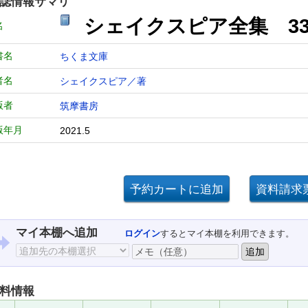
誌情報サマリ
シェイクスピア全集 33
名
書名
ちくま文庫
者名
シェイクスピア／著
版者
筑摩書房
版年月
2021.5
マイ本棚へ追加
ログイン
するとマイ本棚を利用できます。
料情報