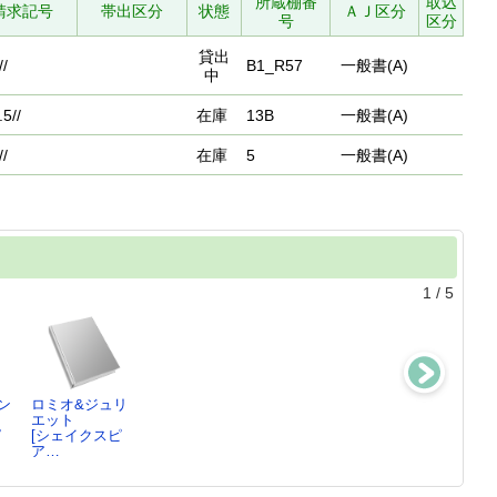
所蔵棚番
取込
請求記号
帯出区分
状態
ＡＪ区分
号
区分
貸出
//
B1_R57
一般書(A)
中
.5//
在庫
13B
一般書(A)
//
在庫
5
一般書(A)
1
/
5
ン
ロミオ&ジュリ
シェイクスピア
お気に召すまま
新訳ハムレット
エット
New四大悲劇
[シェイクスピ
シェイクスピア
ピ
[シェイクスピ
シェイクスピア
ア…
／…
ア…
／…