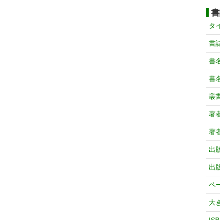
書
タ
書
書
書
叢
著
著
出
出
ペ
大