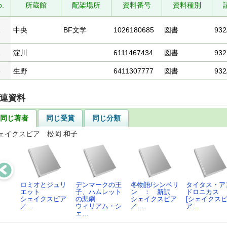
o.
所蔵館
配架場所
資料番号
資料種別
1
中央
BF文学
1026180685
図書
932
2
淀川
6111467434
図書
932
3
生野
6411307777
図書
932
連資料
同じ著者
同じ受賞
同じ分類
ェイクスピア 松岡 和子
ロミオとジュリ
デンマークの王
冬物語/シンベリ
タイタス・ア
エット
子、ハムレット
ン ： 新訳
ドロニカス
シェイクスピア
の悲劇
シェイクスピア
[シェイクス
／…
ウィリアム・シ
／…
ア…
ェ…