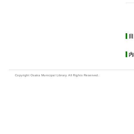
目
内
Copyright Osaka Municipal Library. All Rights Reserved.