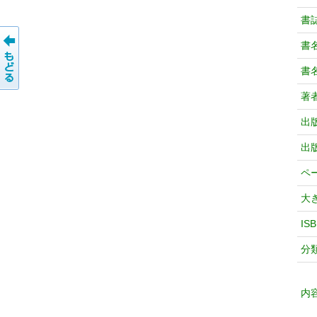
書
書
書
著
出
出
ペ
大
IS
分
内