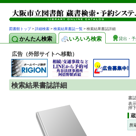
図書館トップ
>
詳細検索
>
検索結果書誌一覧
> 検索結果書誌詳細
かんたん検索
いろいろ検索
貸出・予
広告（外部サイトへ移動）
検索結果書誌詳細
書
表
押
蔵
所