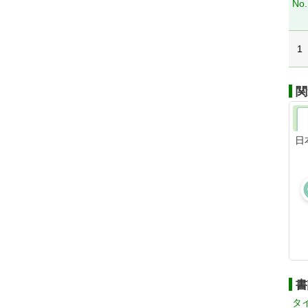
No.
1
関
日
書
タ