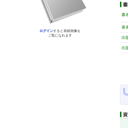
書
書
著
ログイン
すると表紙画像を
ご覧になれます
出
出
資