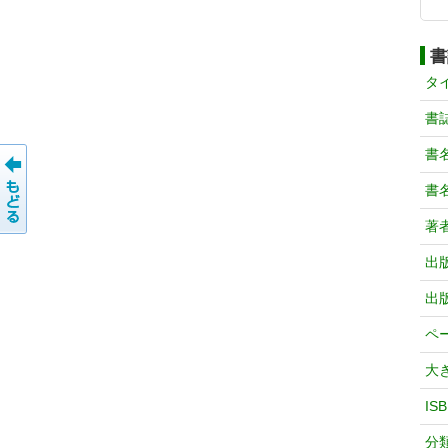
書
タ
書
書
書
著
出
出
ペ
大
IS
分