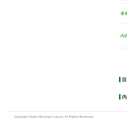
著
内
目
内
Copyright Osaka Municipal Library. All Rights Reserved.