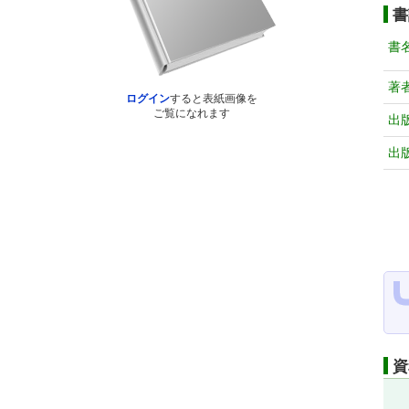
書
書
著
ログイン
すると表紙画像を
ご覧になれます
出
出
資