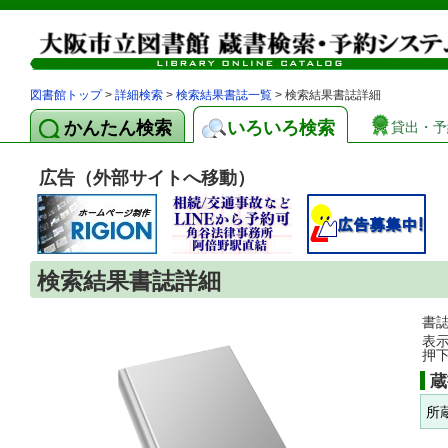
図書館トップ
>
詳細検索
>
検索結果書誌一覧
> 検索結果書誌詳細
かんたん検索
いろいろ検索
貸出・予
広告（外部サイトへ移動）
検索結果書誌詳細
書
表
押
蔵
所