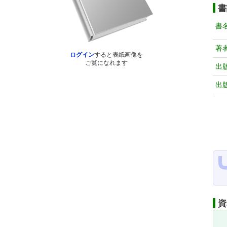
書
書
著
ログイン
すると表紙画像を
ご覧になれます
出
出
資