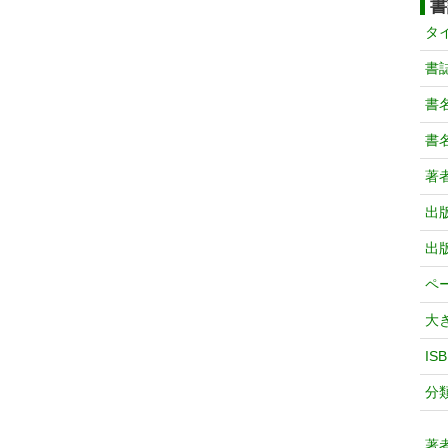
書
タ
書
書
書
著
出
出
ペ
大
IS
分
著