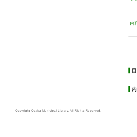
内
目
内
Copyright Osaka Municipal Library. All Rights Reserved.