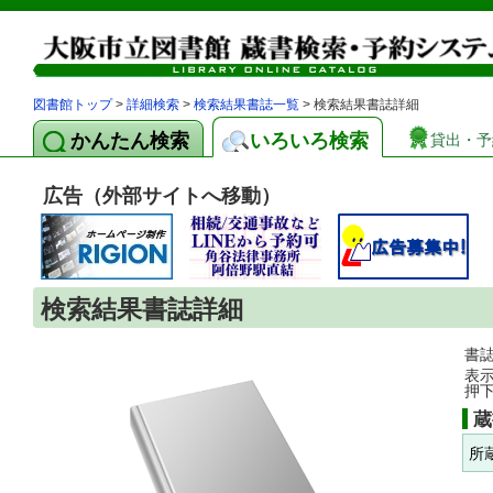
図書館トップ
>
詳細検索
>
検索結果書誌一覧
> 検索結果書誌詳細
かんたん検索
いろいろ検索
貸出・予
広告（外部サイトへ移動）
検索結果書誌詳細
書
表
押
蔵
所