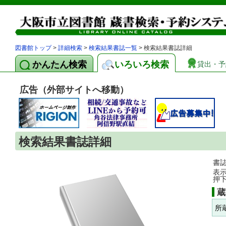
図書館トップ
>
詳細検索
>
検索結果書誌一覧
> 検索結果書誌詳細
かんたん検索
いろいろ検索
貸出・予
広告（外部サイトへ移動）
検索結果書誌詳細
書
表
押
蔵
所