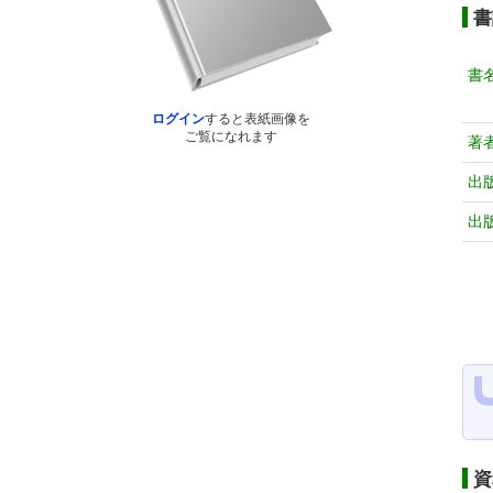
書
書
ログイン
すると表紙画像を
ご覧になれます
著
出
出
資