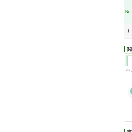
No.
1
関
ベ