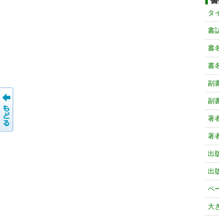
書
タ
書
書
書
副
副
著
著
出
出
ペ
大