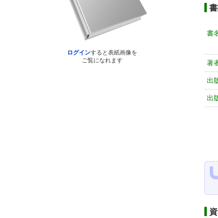
書
書
ログイン
すると表紙画像を
ご覧になれます
著
出
出
資