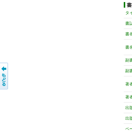
書
タ
書
書
書
副
副
著
著
出
出
ペ