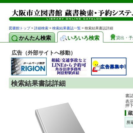
図書館トップ
>
詳細検索
>
検索結果書誌一覧
> 検索結果書誌詳細
かんたん検索
いろいろ検索
貸出・予
広告（外部サイトへ移動）
検索結果書誌詳細
書
表
押
蔵
所