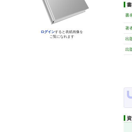
書
書
著
ログイン
すると表紙画像を
ご覧になれます
出
出
資