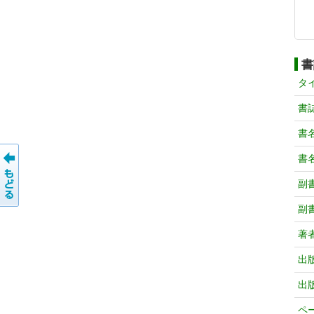
書
タ
書
書
書
副
副
著
出
出
ペ