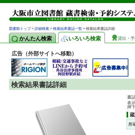
図書館トップ
>
詳細検索
>
検索結果書誌一覧
> 検索結果書誌詳細
かんたん検索
いろいろ検索
貸出・予
広告（外部サイトへ移動）
検索結果書誌詳細
書
表
押
蔵
所