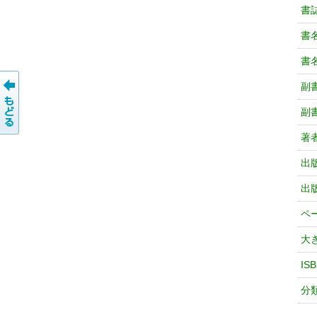
書
書
書
副
副
著
出
出
ペ
大
IS
分