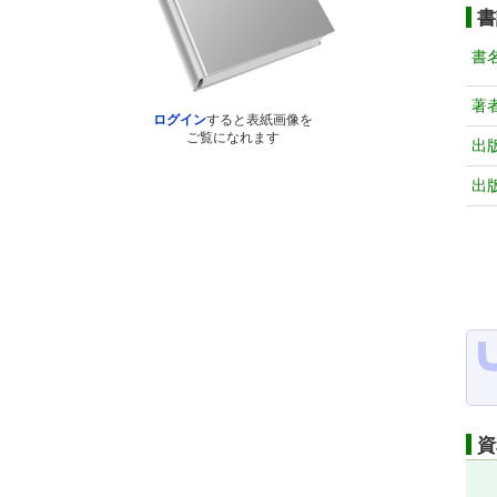
書
書
著
ログイン
すると表紙画像を
ご覧になれます
出
出
資