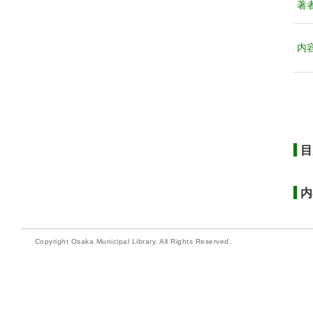
著
内
目
内
Copyright Osaka Municipal Library. All Rights Reserved.