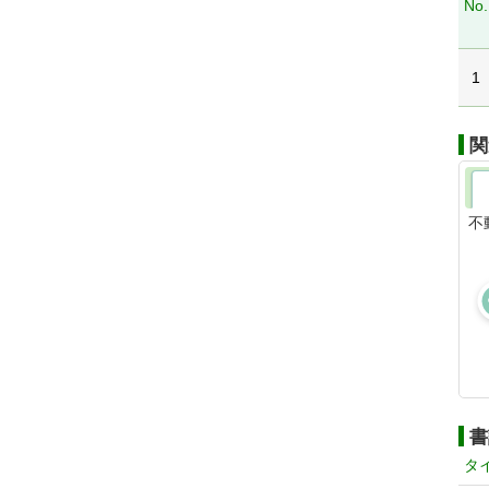
No.
1
関
不
書
タ