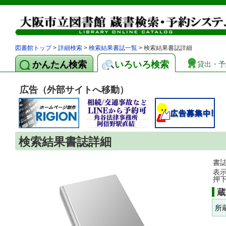
図書館トップ
>
詳細検索
>
検索結果書誌一覧
> 検索結果書誌詳細
かんたん検索
いろいろ検索
貸出・予
広告（外部サイトへ移動）
検索結果書誌詳細
書
表
押
蔵
所