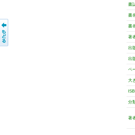
書
書
書
著
出
出
ペ
大
IS
分
著