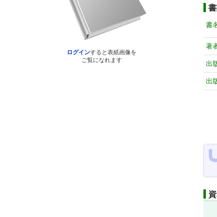
書
書
著
ログイン
すると表紙画像を
ご覧になれます
出
出
資