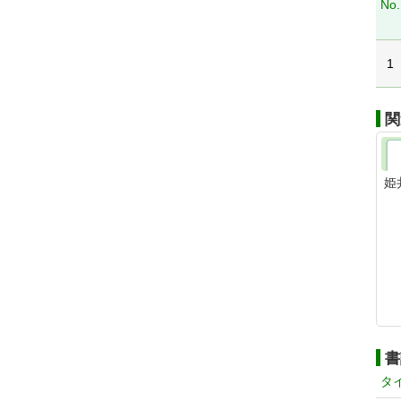
No.
1
関
姫
書
タ