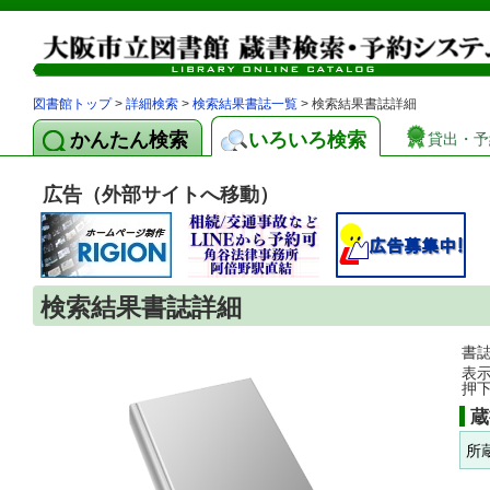
図書館トップ
>
詳細検索
>
検索結果書誌一覧
> 検索結果書誌詳細
かんたん検索
いろいろ検索
貸出・予
広告（外部サイトへ移動）
検索結果書誌詳細
書
表
押
蔵
所