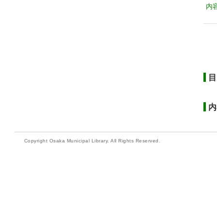
内
目
内
Copyright Osaka Municipal Library. All Rights Reserved.